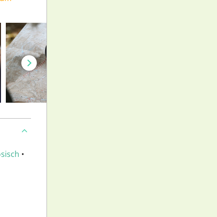
sisch
•