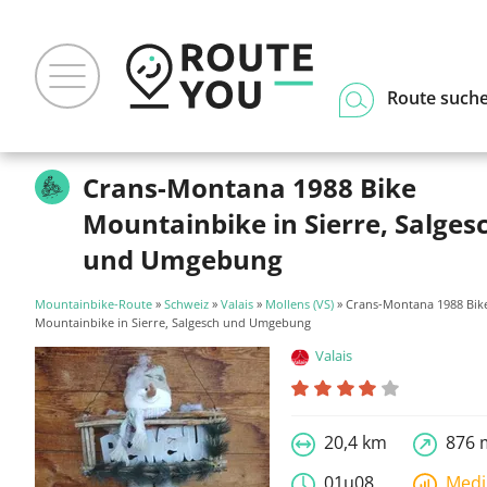
Route such
Crans-Montana 1988 Bike
Mountainbike in Sierre, Salges
und Umgebung
Mountainbike-Route
»
Schweiz
»
Valais
»
Mollens (VS)
» Crans-Montana 1988 Bik
Mountainbike in Sierre, Salgesch und Umgebung
Valais
20,4 km
876 
01u08
Med