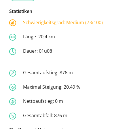
Statistiken
Schwierigkeitsgrad:
Medium (73/100)
Länge:
20,4 km
Dauer:
01u08
Gesamtaufstieg:
876 m
Maximal Steigung:
20,49 %
Nettoaufstieg:
0 m
Gesamtabfall:
876 m