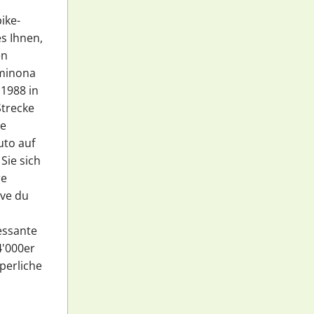
ike-
es Ihnen,
en
Aminona
 1988 in
Strecke
te
uto auf
Sie sich
re
ave du
essante
4'000er
rperliche