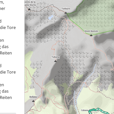
m,
mer
d
 die Tore
ben
g das
 Reiten
d
 die Tore
ben
g das
 Reiten