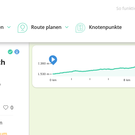
So funkt
en
Route planen
Knotenpunkte
ch
2.360 m
1.530 m
0 km
8 km
e
0
m
ium