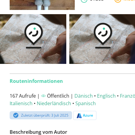
Routeninformationen
167 Aufrufe |
Öffentlich |
Dänisch
•
Englisch
•
Franzö
Italienisch
•
Niederländisch
•
Spanisch
Zuletzt überprüft: 3 Juli 2025
Azure
Beschreibung vom Autor