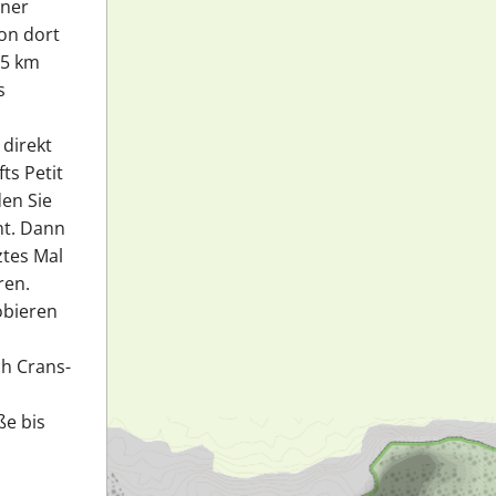
iner
Von dort
,5 km
s
direkt
ts Petit
en Sie
nt. Dann
ztes Mal
ren.
obieren
ch Crans-
ße bis