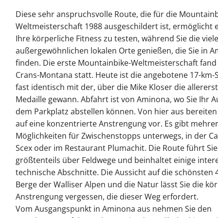
Diese sehr anspruchsvolle Route, die für die Mountainb
Weltmeisterschaft 1988 ausgeschildert ist, ermöglicht 
Ihre körperliche Fitness zu testen, während Sie die viel
außergewöhnlichen lokalen Orte genießen, die Sie in 
finden. Die erste Mountainbike-Weltmeisterschaft fand
Crans-Montana statt. Heute ist die angebotene 17-km-
fast identisch mit der, über die Mike Kloser die allerers
Medaille gewann. Abfahrt ist von Aminona, wo Sie Ihr A
dem Parkplatz abstellen können. Von hier aus bereiten 
auf eine konzentrierte Anstrengung vor. Es gibt mehre
Möglichkeiten für Zwischenstopps unterwegs, in der C
Scex oder im Restaurant Plumachit. Die Route führt Sie
größtenteils über Feldwege und beinhaltet einige inter
technische Abschnitte. Die Aussicht auf die schönsten 
Berge der Walliser Alpen und die Natur lässt Sie die kö
Anstrengung vergessen, die dieser Weg erfordert.
Vom Ausgangspunkt in Aminona aus nehmen Sie den