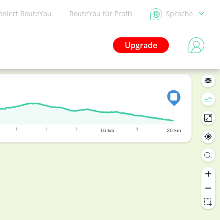
ioniert RouteYou
RouteYou für Profis
Sprache
Upgrade
16 km
20 km