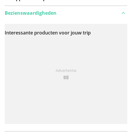
Bezienswaardigheden
Interessante producten voor jouw trip
Bekijk op kaart
Iets opgevallen op deze route?
Probleem toevoegen
Advertentie