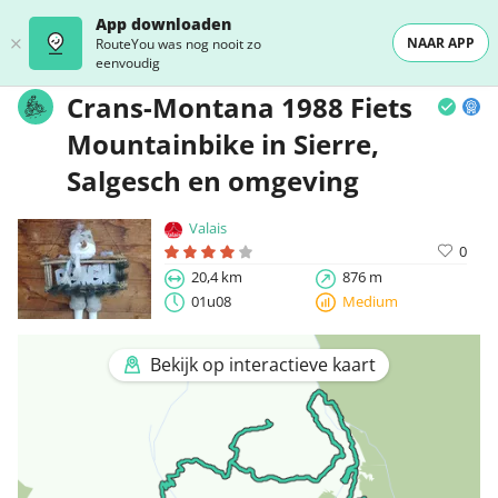
App downloaden
NAAR APP
RouteYou was nog nooit zo
eenvoudig
Crans-Montana 1988 Fiets
Mountainbike in Sierre,
Salgesch en omgeving
Valais
0
20,4 km
876 m
01u08
Medium
Bekijk op interactieve kaart