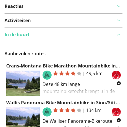
Reacties
Activiteiten
In de buurt
Aanbevolen routes
Crans-Montana Bike Marathon Mountainbike in Crans-Montana
|
49,5 km
Deze 48 km lange
mountainbiketocht brengt u in de
prachtige regio Crans-Montana. De
Wallis Panorama Bike Mountainbike in Sion/Sitten
tour is zowel lichamelijk als
|
134 km
technisch uitdagend en biedt een
verscheidenheid aan verrassingen:
De Walliser Panorama-Bikeroute
bossen, bisses (irrigatiekanalen),