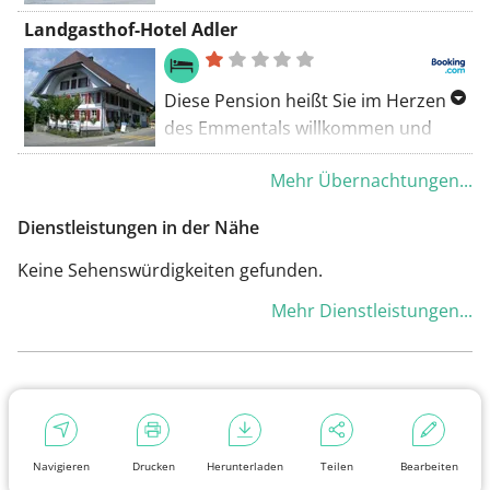
bietet dieses Hotel ein Restaurant
Landgasthof-Hotel Adler
und ein charmantes Bistro mit
Schweizer Spezialitäten. Freuen Sie
sich auch auf kostenfreies WLAN
Diese Pension heißt Sie im Herzen
und gebührenfreie Parkplätze.
des Emmentals willkommen und
liegt 30 km von Bern entfernt. Eine
Mehr Übernachtungen...
Auswahl von Grappas und
nationalen Weinen können Sie im
Dienstleistungen in der Nähe
Weinkeller probieren.
Keine Sehenswürdigkeiten gefunden.
Mehr Dienstleistungen...
Navigieren
Drucken
Herunterladen
Teilen
Bearbeiten