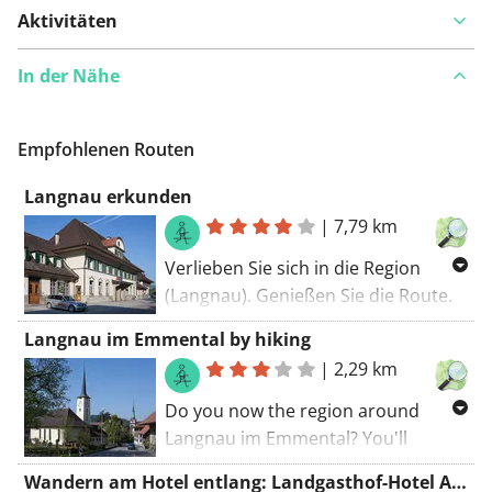
Aktivitäten
In der Nähe
Empfohlenen Routen
Langnau erkunden
|
7,79 km
Verlieben Sie sich in die Region
(Langnau). Genießen Sie die Route.
Einige Teile dieser Route gehören zu
Langnau im Emmental by hiking
bekannten GR-Wegen (Sie sehen die
|
2,29 km
roten und weißen Markierungen
entlang der Straße). Die
Do you now the region around
Wanderroute beginnt am Parkplatz.
Langnau im Emmental? You'll
Es gibt wenig (keine) Chance, dass
certainly discover some new places
Wandern am Hotel entlang: Landgasthof-Hotel Adler
Sie Autos auf dieser Route sehen.