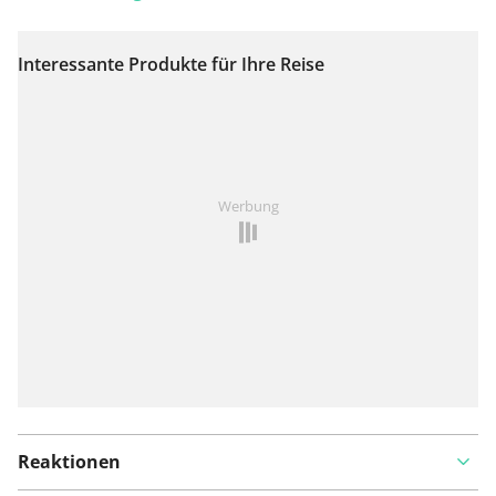
Interessante Produkte für Ihre Reise
Auf Karte anzeigen
Ist Ihnen auf dieser Route etwas aufgefallen?
Problem
Werbung
hinzufügen
Reaktionen