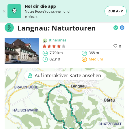
Hol dir die app
ZUR APP
Nutze RouteYou schnell und
einfach.
Langnau: Naturtouren
Itineraries
0
7,79 km
368 m
02u10
Medium
Auf interaktiver Karte ansehen