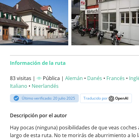
Información de la ruta
83 visitas |
Pública |
Alemán
•
Danés
•
Francés
•
Ingl
Italiano
•
Neerlandés
Último verificado: 20 julio 2025
Traducido por
OpenAI
Descripción por el autor
Hay pocas (ninguna) posibilidades de que veas coches 
largo de esta ruta. No te morirás de aburrimiento a lo 