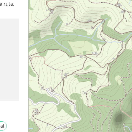
a ruta.
al