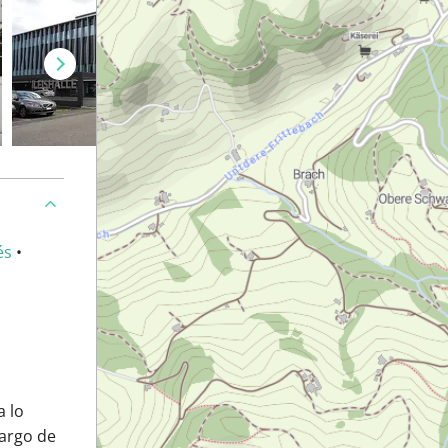
és
•
a lo
largo de