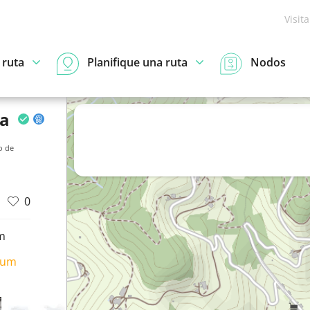
Visit
 ruta
Planifique una ruta
Nodos
za
o de
0
m
ium