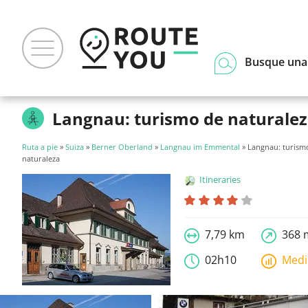
Busque una
Langnau: turismo de naturale
Ruta a pie
»
Suiza
»
Berner Oberland
»
Langnau im Emmental
» Langnau: turism
naturaleza
Itineraries
7,79 km
368 
02h10
Med