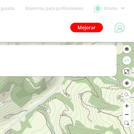
a guiada
RouteYou para profesionales
Idioma
Mejorar