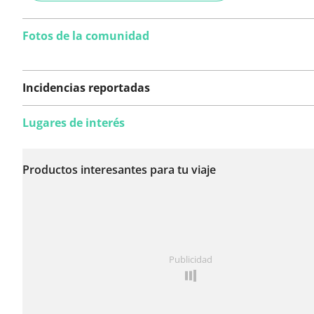
Fotos de la comunidad
Incidencias reportadas
Lugares de interés
Todavía no se han
reportado incidencias
Productos interesantes para tu viaje
en esta ruta.
¿Has notado algo en esta ruta?
Añadir un problema
Publicidad