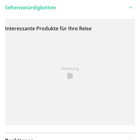
Sehenswürdigkeiten
Interessante Produkte für Ihre Reise
Auf Karte anzeigen
Ist Ihnen auf dieser Route etwas aufgefallen?
Problem
Werbung
hinzufügen