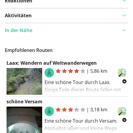
Reaktionen
Aktivitäten
In der Nähe
Empfohlenen Routen
Laax: Wandern auf Weitwanderwegen
|
5,86 km
Eine schöne Tour durch Laax.
Einige Teile dieser Route fallen mit
einem Fernradweg zusammen. Eine
schöne Versam
Route mit dem gewissen Extra.. Die
|
3,18 km
Wanderroute beginnt am Parkplatz.
Eine schöne Tour durch Versam.
Asphaltstraßen und kleine Wege