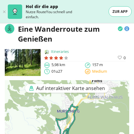
Hol dir die app
ZUR APP
Nutze RouteYou schnell und
einfach.
Eine Wanderroute zum
Genießen
Itineraries
0
5,98 km
157 m
01u27
Medium
Auf interaktiver Karte ansehen