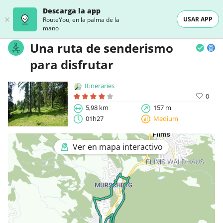
Descarga la app
USAR APP
RouteYou, en la palma de la
mano
Una ruta de senderismo
para disfrutar
Itineraries
0
5,98 km
157 m
01h27
Medium
Ver en mapa interactivo