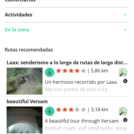
Actividades
En la zona
Rutas recomendadas
Laax: senderismo a lo largo de rutas de larga distancia
|
5,86 km
Un hermoso recorrido por Laax.
Algunas partes de esta ruta
coinciden con un sendero ciclista de
beautiful Versam
larga distancia. Una ruta con algo
|
3,18 km
extra.. La ruta de senderismo
comienza en el aparcamiento.
A beautiful tour through Versam.
Asphalt roads and small paths along