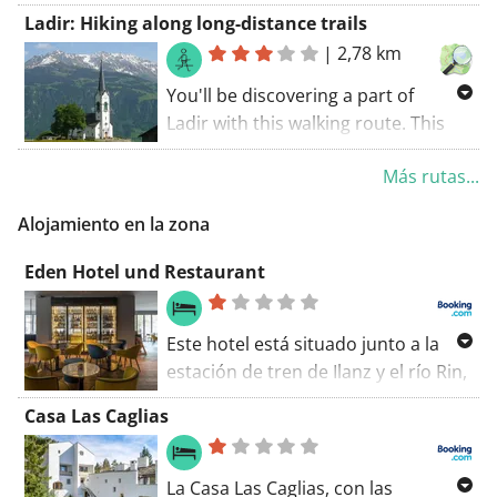
this route. Some parts of this route
Ladir: Hiking along long-distance trails
coincide with a long-distance cycling
|
2,78 km
trail. The walking route starts at the
church.
You'll be discovering a part of
Ladir with this walking route. This
tour coincides with a GR trail. The
Más rutas...
walking route starts at the car park..
Enjoy the experience!
Alojamiento en la zona
Eden Hotel und Restaurant
Este hotel está situado junto a la
estación de tren de Ilanz y el río Rin,
en el valle de Surselva. Ofrece
Casa Las Caglias
conexión Wi-Fi gratuita,
aparcamiento gratuito y servicio de
traslado gratuito a las pistas de
La Casa Las Caglias, con las