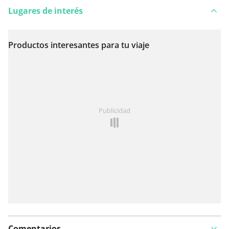
Lugares de interés
Productos interesantes para tu viaje
Ver en el mapa
¿Has notado algo en esta ruta?
Añadir un problema
Publicidad
Comentarios