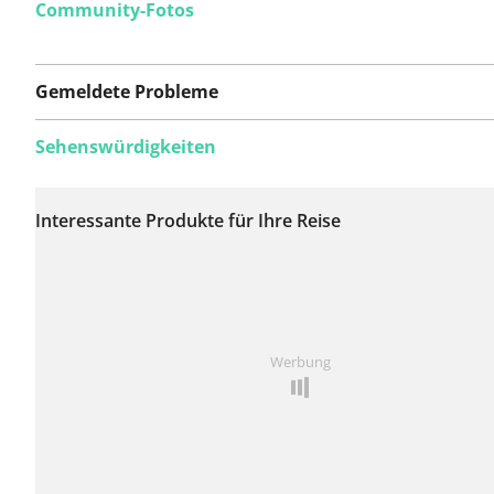
Community-Fotos
Gemeldete Probleme
Sehenswürdigkeiten
Auf dieser Route
wurden bisher keine
Interessante Produkte für Ihre Reise
Probleme gemeldet.
Ist Ihnen auf dieser Route etwas aufgefallen?
Problem
Werbung
hinzufügen