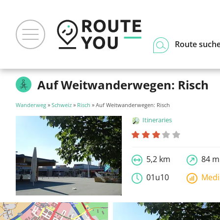
Route such
Auf Weitwanderwegen: Risch
Wanderweg
»
Schweiz
»
Risch
» Auf Weitwanderwegen: Risch
Itineraries
5,2 km
84 m
01u10
Med