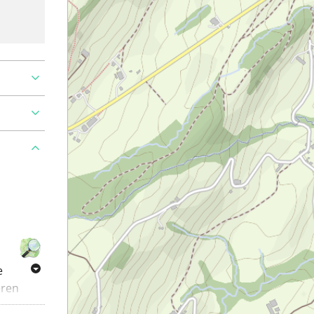
e
eren
Die