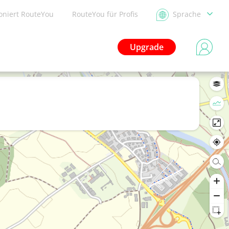
ioniert RouteYou
RouteYou für Profis
Sprache
Upgrade