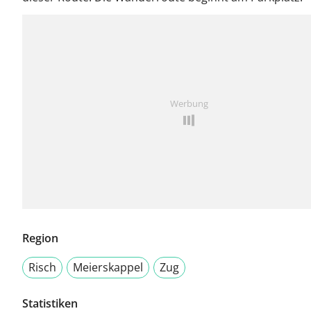
Werbung
Region
Risch
Meierskappel
Zug
Statistiken