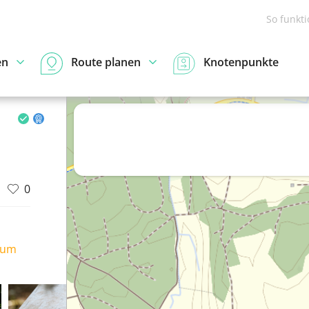
So funkt
en
Route planen
Knotenpunkte
0
ium