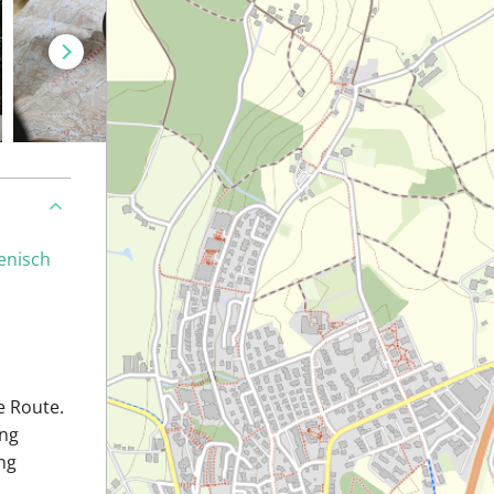
ienisch
e Route.
ang
ng