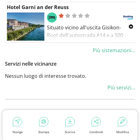
macchina da caffè.
alla stazione ferroviaria di Rotkreuz
Hotel Garni an der Reuss
e offre camere eleganti con ampie
scrivanie, connessione Wi-Fi gratuita
e macchina da caffè Nespresso.
Situato vicino all'uscita Gisikon-
Root dell'autostrada A14 e a 500
metri dalla stazione ferroviaria di
Più sistemazioni...
Gisikon-Root, l'Hotel Garni an der
Reuss offre la connessione WiFi e un
Servizi nelle vicinanze
parcheggio gratuiti.
Nessun luogo di interesse trovato.
Più servizi...
Naviga
Stampa
Scarica
Condividi
Modifica