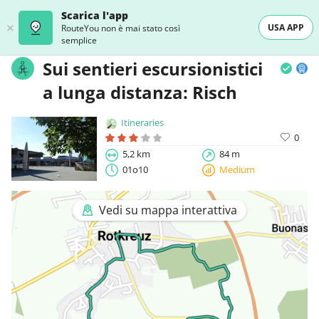
Scarica l'app
USA APP
RouteYou non è mai stato così
semplice
Sui sentieri escursionistici
a lunga distanza: Risch
Itineraries
0
5,2 km
84 m
01o10
Medium
Vedi su mappa interattiva