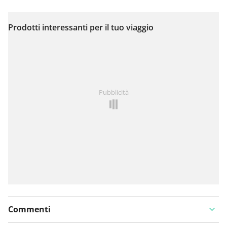
Prodotti interessanti per il tuo viaggio
Visualizza sulla mappa
Hai notato qualcosa su questo itinerario?
Aggiungere
Pubblicità
un problema
Commenti