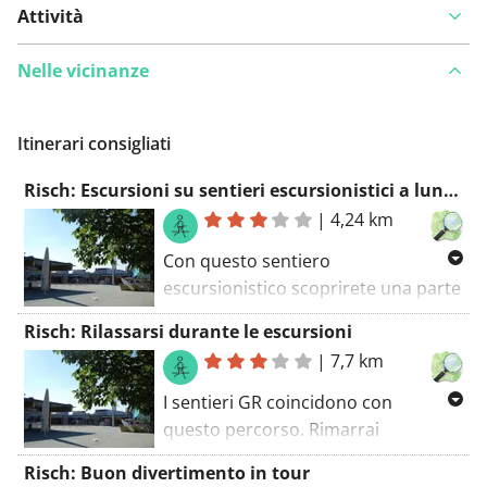
Attività
Nelle vicinanze
Itinerari consigliati
Risch: Escursioni su sentieri escursionistici a lunga distanza
|
4,24 km
Con questo sentiero
escursionistico scoprirete una parte
di Risch. Seguirai diversi sentieri
Risch: Rilassarsi durante le escursioni
escursionistici lungo questo
|
7,7 km
percorso. Il percorso a piedi inizia al
parcheggio. Non c'è bisogno di
I sentieri GR coincidono con
preoccuparsi. Non ci sono molti
questo percorso. Rimarrai
posti dove bere qualcosa su questo
sicuramente affascinato da questo
Risch: Buon divertimento in tour
percorso, ma ce ne sono alcuni.
percorso. Un tour fantastico! Il