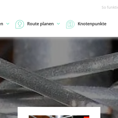
So funkt
en
Route planen
Knotenpunkte