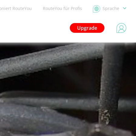
ioniert RouteYou
RouteYou für Profis
Sprache
Upgrade