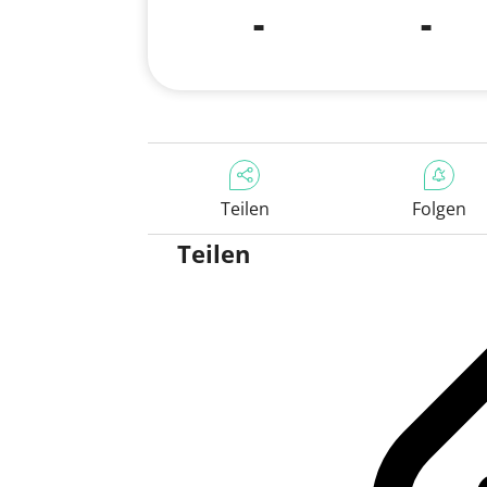
-
-
Teilen
Folgen
Teilen