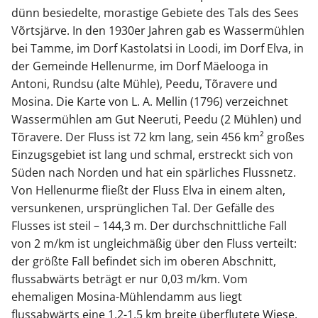
dünn besiedelte, morastige Gebiete des Tals des Sees
Võrtsjärve. In den 1930er Jahren gab es Wassermühlen
bei Tamme, im Dorf Kastolatsi in Loodi, im Dorf Elva, in
der Gemeinde Hellenurme, im Dorf Mäelooga in
Antoni, Rundsu (alte Mühle), Peedu, Tõravere und
Mosina. Die Karte von L. A. Mellin (1796) verzeichnet
Wassermühlen am Gut Neeruti, Peedu (2 Mühlen) und
Tõravere. Der Fluss ist 72 km lang, sein 456 km² großes
Einzugsgebiet ist lang und schmal, erstreckt sich von
Süden nach Norden und hat ein spärliches Flussnetz.
Von Hellenurme fließt der Fluss Elva in einem alten,
versunkenen, ursprünglichen Tal. Der Gefälle des
Flusses ist steil – 144,3 m. Der durchschnittliche Fall
von 2 m/km ist ungleichmäßig über den Fluss verteilt:
der größte Fall befindet sich im oberen Abschnitt,
flussabwärts beträgt er nur 0,03 m/km. Vom
ehemaligen Mosina-Mühlendamm aus liegt
flussabwärts eine 1,2-1,5 km breite überflutete Wiese.