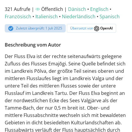
321 Aufrufe |
Öffentlich |
Dänisch
•
Englisch
•
Französisch
•
Italienisch
•
Niederländisch
•
Spanisch
Zuletzt überprüft: 1 Juli 2025
Übersetzt von
OpenAI
Beschreibung vom Autor
Der Fluss Elva ist der rechte seitenaufwärts gelegene
Zufluss des Flusses Emajõgi. Seine Quelle befindet sich
im Landkreis Põlva, der größte Teil seines oberen und
mittleren Flusslaufes liegt im Landkreis Valga und der
untere Teil des mittleren Flusses sowie der untere
Flusslauf im Landkreis Tartu. Der Fluss Elva beginnt an
der nordwestlichen Ecke des Sees Valgjärve als der
Tamme-Bach, der nur 0,5 m breit ist. Ober- und
mittlere Flussabschnitte wechseln sich mit bewaldeten
Gebieten in dicht besiedelten Kulturlandschaften ab.
Flussabwärts verläuft der Fluss hauptsächlich durch