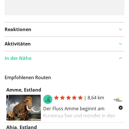
Reaktionen
Aktivitäten
In der Nähe
Empfohlenen Routen
Amme, Estland
|
8,64 km
Der Fluss Amme beginnt am
Kuremaa-See und mündet in den
Fluss Emajõgi, wobei er eine Länge
Ahja, Estland