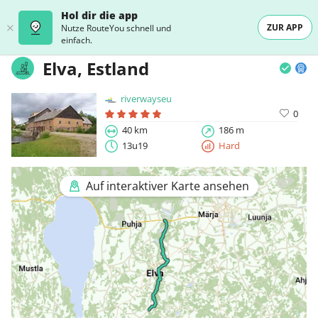
Hol dir die app
ZUR APP
Nutze RouteYou schnell und
einfach.
Elva, Estland
riverwayseu
0
40 km
186 m
13u19
Hard
Auf interaktiver Karte ansehen