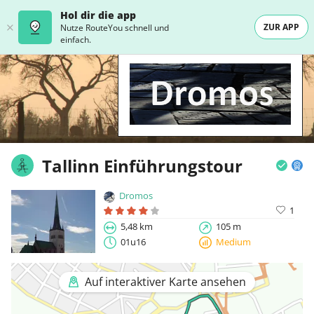
Hol dir die app
ZUR APP
Nutze RouteYou schnell und
einfach.
Tallinn Einführungstour
Dromos
1
5,48 km
105 m
01u16
Medium
Auf interaktiver Karte ansehen