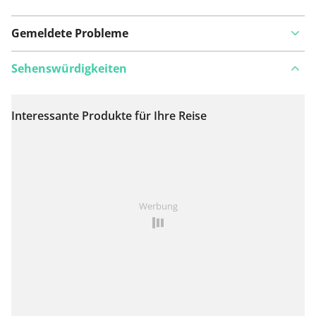
Gemeldete Probleme
Sehenswürdigkeiten
Interessante Produkte für Ihre Reise
Auf Karte anzeigen
Ist Ihnen auf dieser Route etwas aufgefallen?
Problem
Werbung
hinzufügen