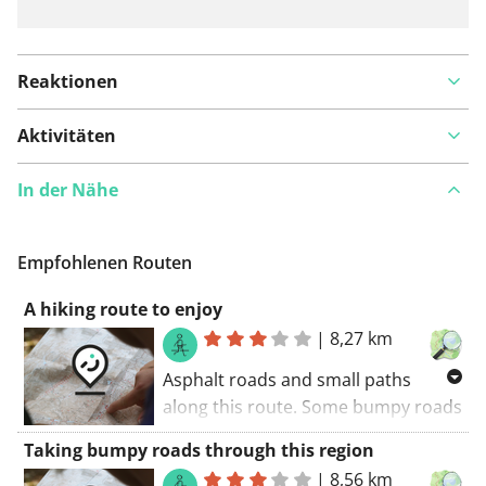
Reaktionen
Aktivitäten
In der Nähe
Empfohlenen Routen
A hiking route to enjoy
|
8,27 km
Asphalt roads and small paths
along this route. Some bumpy roads
along this walking route. The walking
Taking bumpy roads through this region
route starts at the car park.. A part
|
8,56 km