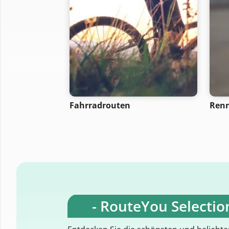
Fahrradrouten
Ren
- RouteYou Selection