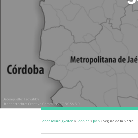
Datenquelle:
Tschubby
Urheberrechte:
Creative Commons CC BY-SA 3.0
Sehenswürdigkeiten
»
Spanien
»
Jaen
» Segura de la Sierra