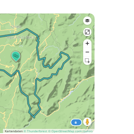
Kartendaten
© Thunderforest
© OpenStreetMap contributors