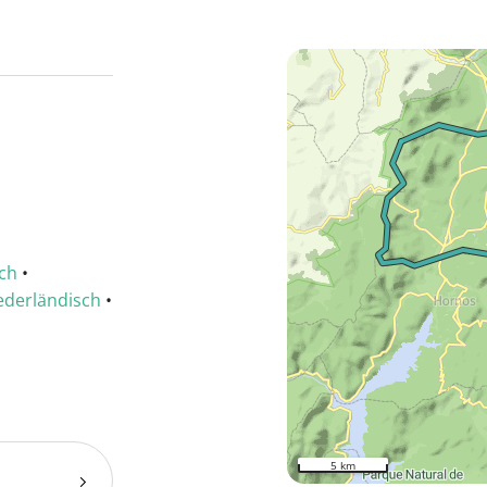
sch
•
ederländisch
•
5 km