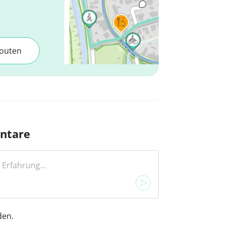
outen
ntare
den.