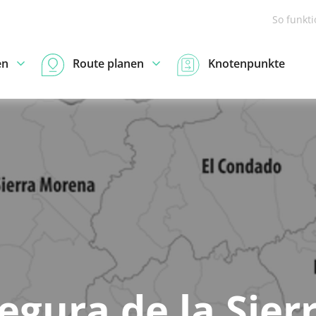
So funkt
en
Route planen
Knotenpunkte
egura de la Sier