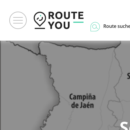
Route such
S