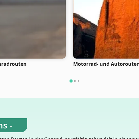
nradrouten
Motorrad- und Autoroute
s -