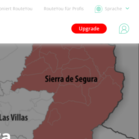
ioniert RouteYou
RouteYou für Profis
Sprache
Upgrade
ra