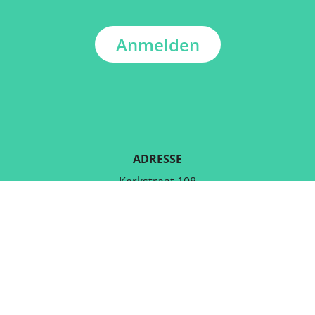
Anmelden
ADRESSE
Kerkstraat 108
9050 Gentbrugge,Belgien
LADE DIE KOSTENLOSE APP
RUNTER