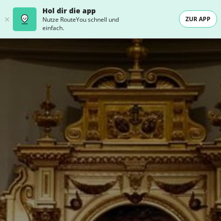
Hol dir die app
ZUR APP
Nutze RouteYou schnell und
einfach.