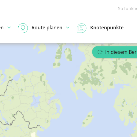
So funkt
en
Route planen
Knotenpunkte
In diesem Be