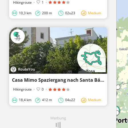
Hikingroute
·
1
·
10,3 km
200 m
02u23
Medium
RouteYou
Casa Mimo Spaziergang nach Santa Bárbara de Nexe
Hikingroute
·
0
·
18,4 km
412 m
04u22
Medium
Werbung