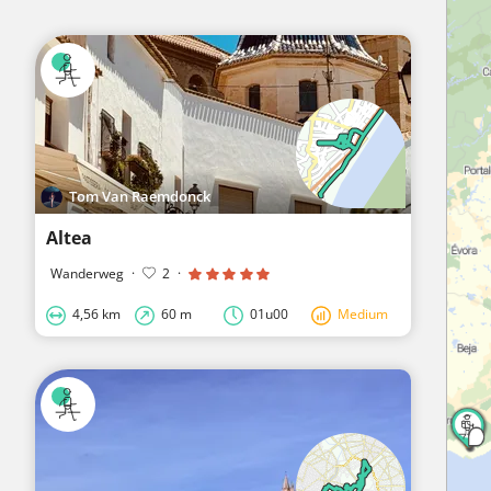
Tom Van Raemdonck
Altea
Wanderweg
·
2
·
4,56 km
60 m
01u00
Medium