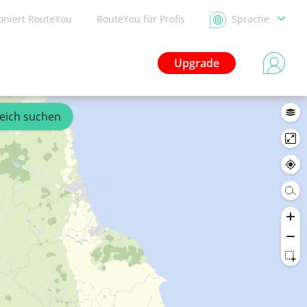
ioniert RouteYou
RouteYou für Profis
Sprache
Upgrade
reich suchen