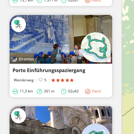
13,1 km
1.377 m
02u37
Hard
Dromos
Porto Einführungsspaziergang
Wanderweg
·
5
·
11,3 km
261 m
02u42
Hard