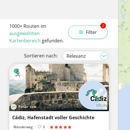
1000+
Routen im
2
Filter
ausgewählten
Kartenbereich
gefunden.
Sortieren nach:
Pasar vzw
Cádiz, Hafenstadt voller Geschichte
Wanderweg
·
0
·