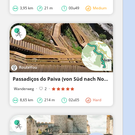
3,95 km
21 m
00u49
Medium
RouteYou
Passadiços do Paiva (von Süd nach Nord)
Wanderweg
·
2
·
8,65 km
214 m
02u05
Hard