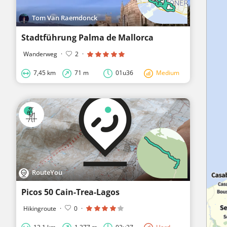
Tom Van Raemdonck
Stadtführung Palma de Mallorca
Wanderweg
·
2
·
7,45 km
71 m
01u36
Medium
RouteYou
Picos 50 Cain-Trea-Lagos
Hikingroute
·
0
·