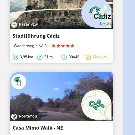
Pasar vzw
Stadtführung Cádiz
Wanderweg
·
0
·
3,95 km
21 m
00u49
Medium
RouteYou
Casa Mimo Walk - NE