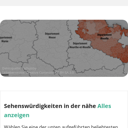
Datenquelle:
Tschubby
Urheberrechte:
Creative Commons CC BY-SA 3.0
Sehenswürdigkeiten
in der nähe
Alles
anzeigen
Wählen Sie eine der unten aufgeführten beliebtesten