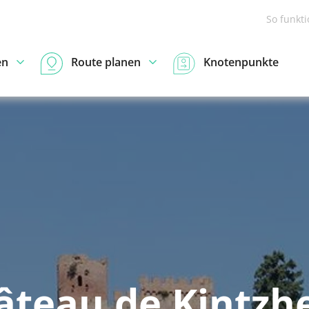
So funkt
en
Route planen
Knotenpunkte
âteau de Kintzh