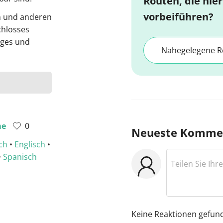
Routen, die hier
vorbeiführen?
en und anderen
chlosses
iges und
Nahegelegene R
me
0
Neueste Komme
ch
•
Englisch
•
•
Spanisch
Keine Reaktionen gefun