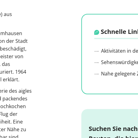
e) aus
Schnelle Lin
samhausen
on der Stadt
 beschädigt,
Aktivitäten in 
eister von
Sehenswürdigkei
, das
uriert. 1964
Nahe gelegene Z
erklärt.
rie des aigles
nd packendes
 hochkochen
Flug der
iheit. Eine
Suchen Sie nach
ster Nähe zu
bar sind.