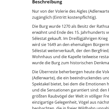
Beschreibung
Nur von der Volerie des Aigles (Adlerwart
zugänglich (Eintritt kostenpflichtig).
Die Burg wurde 1270 als Besitz der Rath
erwähnt und Ende des 15. Jahrhunderts v
Sélestat gekauft. Im Dreißigjährigen Krieg
wird sie 1649 an den ehemaligen Bürgerm
Sélestat weiterverkauft, der den Bergfried
Wohnhaus und die Kapelle teilweise resta
wurde die Burg zum historischen Denkmal 
Die Überreste beherbergen heute die Vole
(Adlerwarte), die ein beeindruckendes u
Spektakel bietet, bei dem die Emotionen
und die Sensationen garantiert sind: den 
größten Raubvögel der Welt in völliger Fre
einzigartige Gelegenheit, Vögel aus näch
beobachten, die in freier Wildbahn unnah