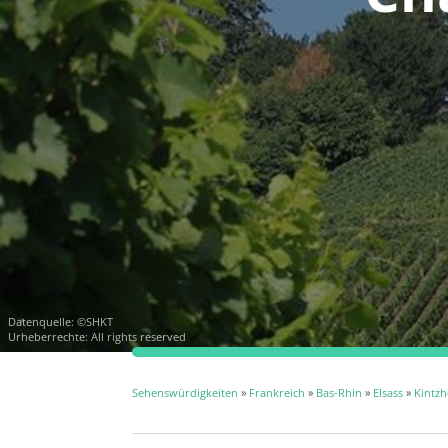
Datenquelle: ©SHKT
Urheberrechte: All rights reserved
Sehenswürdigkeiten
»
Frankreich
»
Bas-Rhin
»
Elsass
»
Kintz