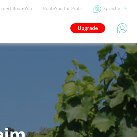
ioniert RouteYou
RouteYou für Profis
Sprache
Upgrade
eim