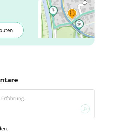
outen
ntare
den.