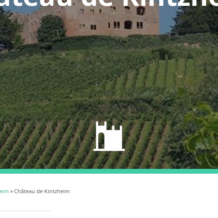
heim
» Château de Kintzheim