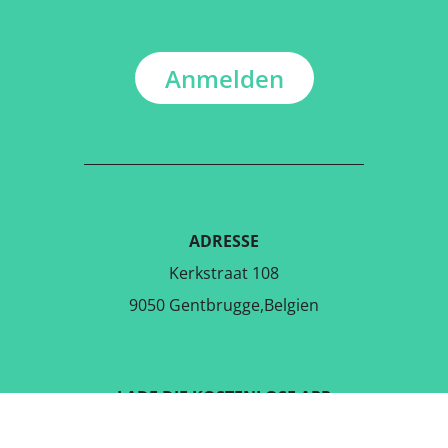
Anmelden
ADRESSE
Kerkstraat 108
9050 Gentbrugge,Belgien
LADE DIE KOSTENLOSE APP
RUNTER