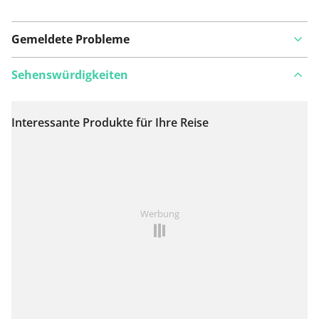
Gemeldete Probleme
Sehenswürdigkeiten
Interessante Produkte für Ihre Reise
Auf Karte anzeigen
Ist Ihnen auf dieser Route etwas aufgefallen?
Problem
Werbung
hinzufügen