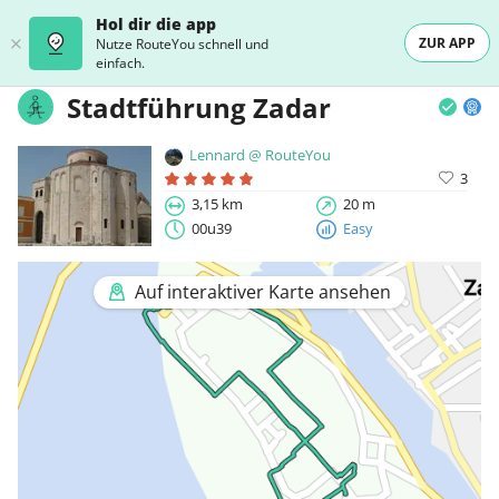
Hol dir die app
ZUR APP
Nutze RouteYou schnell und
einfach.
Stadtführung Zadar
Lennard @ RouteYou
3
3,15 km
20 m
00u39
Easy
Auf interaktiver Karte ansehen