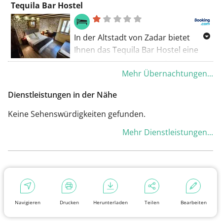
Tequila Bar Hostel
Karabana entfernt und bieten
Unterkünfte mit kostenfreiem
WLAN, Klimaanlage, einem Garten
In der Altstadt von Zadar bietet
und einer Terrasse.
Ihnen das Tequila Bar Hostel eine
Bar sowie kostenfreies WLAN. Das
Mehr Übernachtungen...
Hostel ist 750 m von den
einzigartigen Werken Meeresorgel
Dienstleistungen in der Nähe
und Gruß an die Sonne entfernt und
etwa 1,1 km vom beliebten Strand
Keine Sehenswürdigkeiten gefunden.
Kolovare.
Mehr Dienstleistungen...
Navigieren
Drucken
Herunterladen
Teilen
Bearbeiten