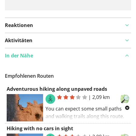
Reaktionen
Aktivitäten
In der Nähe
Empfohlenen Routen
Adventurous hiking along unpaved roads
|
2,09 km
You can expect some small paths
and walking trails along this route.
Some parts of this route coincide
Hiking with no cars in sight
with a long-distance cycling trail.