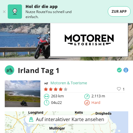
Hol dir die app
ZUR APP
Nutze RouteYou schnell und
einfach.
Irland Tag 1
Motoren & Toerisme
1
263 km
2.113 m
04u22
Hard
Auf interaktiver Karte ansehen