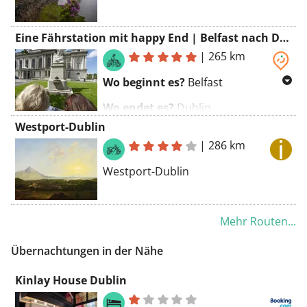
Eine Fährstation mit happy End | Belfast nach Dublin
|
265 km
Wo beginnt es?
Belfast
Wo endet es?
Dublin
Westport-Dublin
Wie lang ist es?
266 Kilometer
|
286 km
Warum ist es großartig?
Westport-Dublin
Die Fahrt von Belfast nach Dublin
auf der Autobahn ist eine 90-
minütige Spritztour, aber wenn Sie
Mehr Routen...
die Zeit haben, ist dies eine
Übernachtungen in der Nähe
angenehme Kombination aus
Binnenland, Küste und Bergen.
Kinlay House Dublin
Fahren Sie von Belfast nach