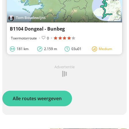
Tom Boudewijns
B1104 Dongeal - Bunbeg
Toermotorroute
·
0
·
181 km
2.159 m
03u01
Medium
Advertentie
Alle routes weergeven