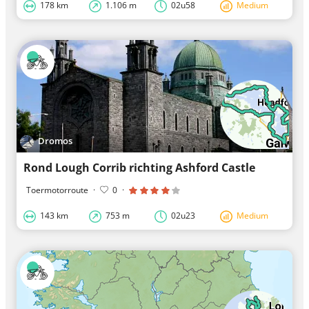
178 km
1.106 m
02u58
Medium
Dromos
Rond Lough Corrib richting Ashford Castle
Toermotorroute
·
0
·
143 km
753 m
02u23
Medium