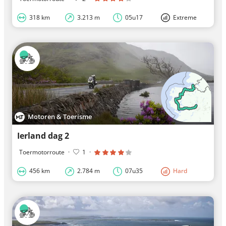
318 km
3.213 m
05u17
Extreme
Motoren & Toerisme
Ierland dag 2
Toermotorroute
·
1
·
456 km
2.784 m
07u35
Hard