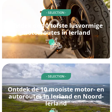
- SELECTION -
Ontdek de 10 tofste lusvormige
motorroutes in Ierland
- SELECTION -
Ontdek de 10 mooiste motor- en
autoroutes in Ierland en Noord-
Ierland