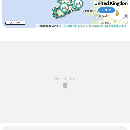
PLUS
200 km
Kaartgegevens
© Thunderforest
© OpenStreetMap contributors
Advertentie