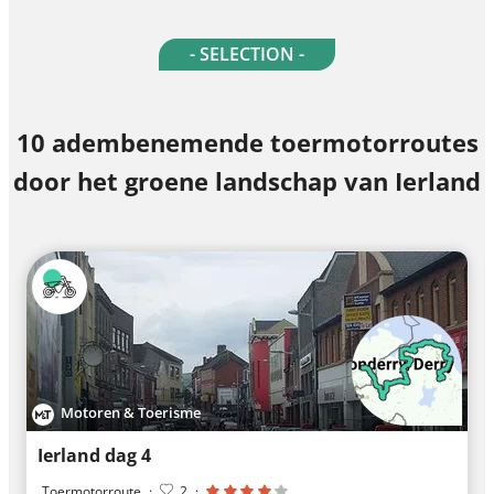
- SELECTION -
10 adembenemende toermotorroutes
door het groene landschap van Ierland
Motoren & Toerisme
Ierland dag 4
Toermotorroute
·
2
·