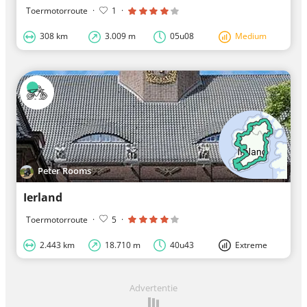
Toermotorroute
·
1
·
308 km
3.009 m
05u08
Medium
Peter Rooms
Ierland
Toermotorroute
·
5
·
2.443 km
18.710 m
40u43
Extreme
Advertentie