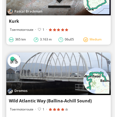
Pascal Brackman
Kurk
Toermotorroute
·
1
·
365 km
3.163 m
06u05
Medium
Dromos
Wild Atlantic Way (Ballina-Achill Sound)
Toermotorroute
·
1
·