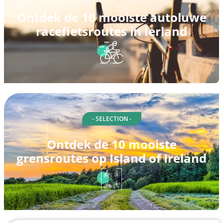
Ontdek de 10 mooiste autoluwe
racefietsroutes in Ierland
- SELECTION -
Ontdek de 10 mooiste
grensroutes op Island of Ireland