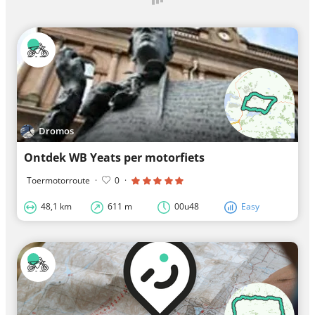
Dromos
Ontdek WB Yeats per motorfiets
Toermotorroute
·
0
·
48,1 km
611 m
00u48
Easy