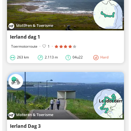
Motoren & Toerisme
Ierland dag 1
Toermotorroute
·
1
·
263 km
2.113 m
04u22
Hard
Motoren & Toerisme
Ierland Dag 3