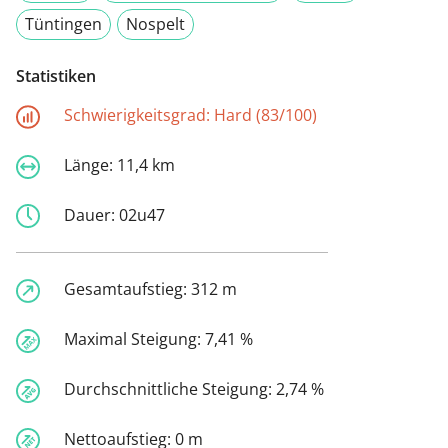
Tüntingen
Nospelt
Statistiken
Schwierigkeitsgrad:
Hard (83/100)
Länge:
11,4 km
Dauer:
02u47
Gesamtaufstieg:
312 m
Maximal Steigung:
7,41 %
Durchschnittliche Steigung:
2,74 %
Nettoaufstieg:
0 m