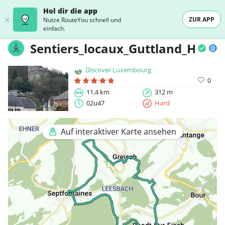
Hol dir die app
ZUR APP
Nutze RouteYou schnell und
einfach.
Sentiers_locaux_Guttland_Hobsc
Discover Luxembourg
0
11,4 km
312 m
02u47
Hard
Auf interaktiver Karte ansehen