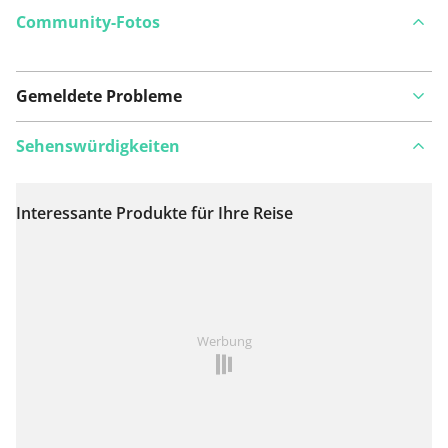
Community-Fotos
Gemeldete Probleme
Sehenswürdigkeiten
Interessante Produkte für Ihre Reise
Auf Karte anzeigen
Ist Ihnen auf dieser Route etwas aufgefallen?
Problem
Werbung
hinzufügen