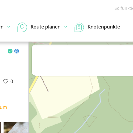
So funkt
en
Route planen
Knotenpunkte
0
ium