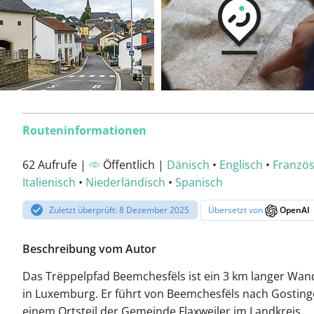
Routeninformationen
62 Aufrufe |
Öffentlich |
Dänisch
•
Englisch
•
Französ
Italienisch
•
Niederländisch
•
Spanisch
Zuletzt überprüft: 8 Dezember 2025
Übersetzt von
OpenAI
Beschreibung vom Autor
Das Trëppelpfad Beemchesfëls ist ein 3 km langer Wa
in Luxemburg. Er führt von Beemchesfëls nach Gosting
einem Ortsteil der Gemeinde Flaxweiler im Landkreis