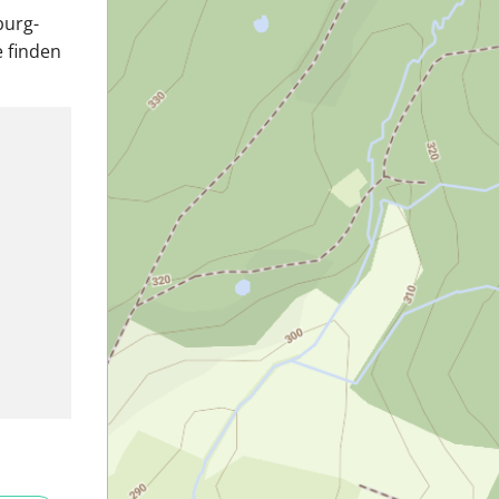
burg-
e finden