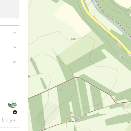
 langer
er im