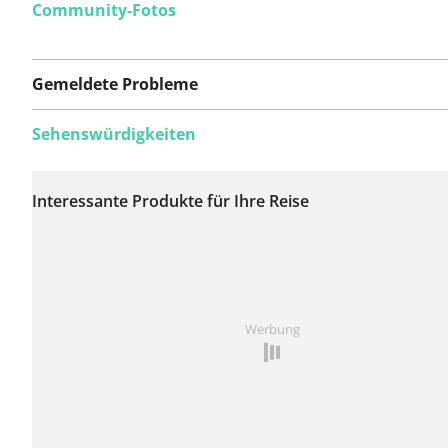
Community-Fotos
Gemeldete Probleme
Sehenswürdigkeiten
Auf dieser Route
wurden bisher keine
Interessante Produkte für Ihre Reise
Probleme gemeldet.
Ist Ihnen auf dieser Route etwas aufgefallen?
Problem
Werbung
hinzufügen