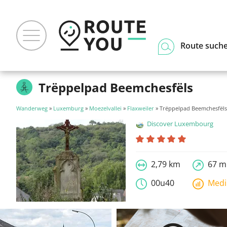
Route such
Trëppelpad Beemchesfëls
Wanderweg
»
Luxemburg
»
Moezelvallei
»
Flaxweiler
» Trëppelpad Beemchesfëls
Discover Luxembourg
2,79 km
67 m
00u40
Med