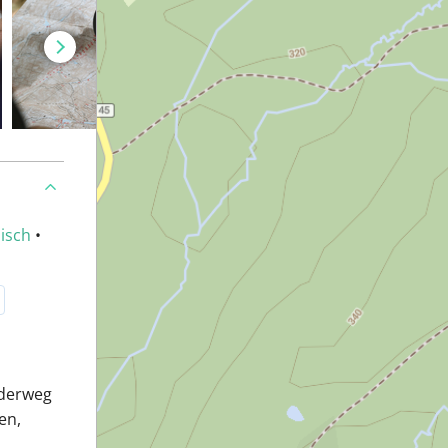
isch
•
nderweg
en,