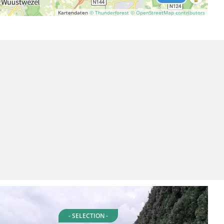
Kartendaten
© Thunderforest
© OpenStreetMap contributors
- SELECTION -