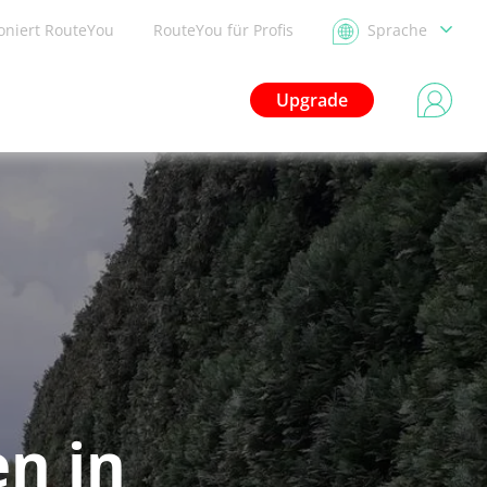
ioniert RouteYou
RouteYou für Profis
Sprache
Upgrade
n in