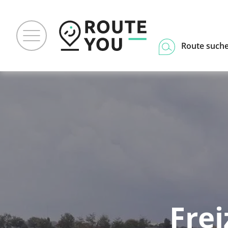
Route such
Fre