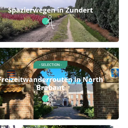
Spazierwegen in Zundert
- SELECTION -
Freizeitwanderrouten in North
Brabant