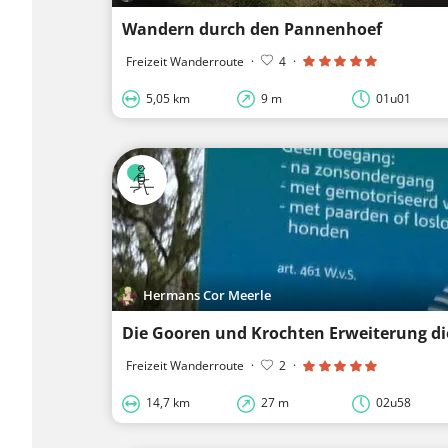
Wandern durch den Pannenhoef
Freizeit Wanderroute
·
4
·
5,05 km
9 m
01u01
Hermans Cor Meerle
Die Gooren und Krochten Erweiterung d
Freizeit Wanderroute
·
2
·
14,7 km
27 m
02u58