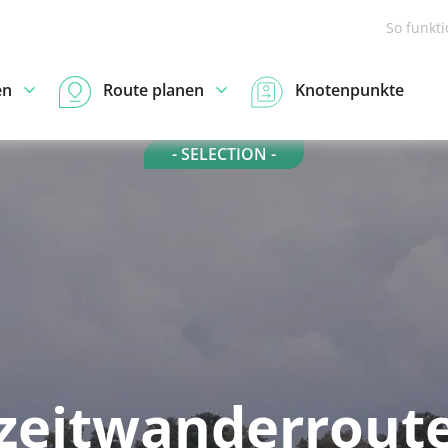
So funkt
en
Route planen
Knotenpunkte
- SELECTION -
izeitwanderroute