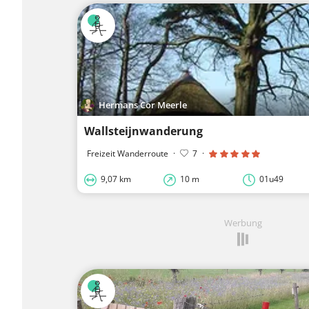
Hermans Cor Meerle
Wallsteijnwanderung
Freizeit Wanderroute
·
7
·
9,07 km
10 m
01u49
Werbung