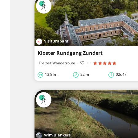
VisitBrabant
Kloster Rundgang Zundert
Freizeit Wanderroute
·
1
·
13,8 km
22 m
02u47
Wim Blankers