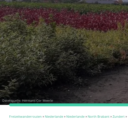
Datenquelle:
Hermans Cor Meerle
Freizeitwanderrouten
»
Niederlande
»
Niederlande
»
North Brabant
»
Zundert
» 