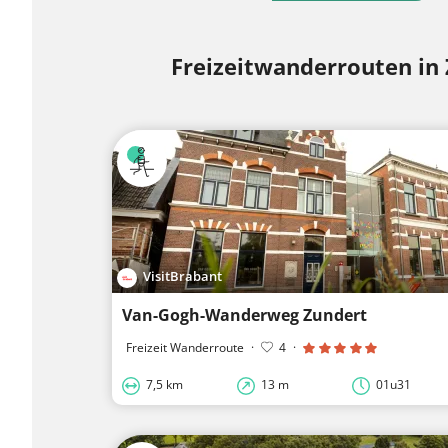
Freizeitwanderrouten in
VisitBrabant
Van-Gogh-Wanderweg Zundert
Freizeit Wanderroute
·
4
·
7,5 km
13 m
01u31