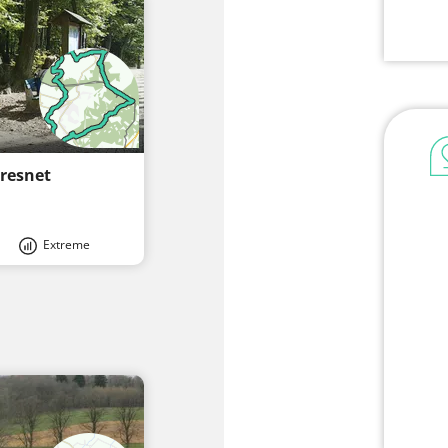
oresnet
Extreme