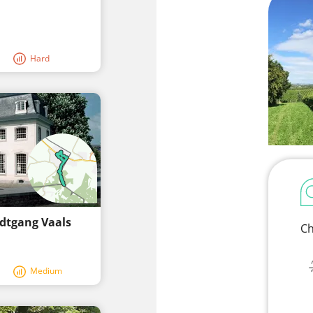
Hard
adtgang Vaals
Ch
Medium