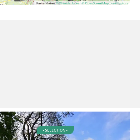
Kartendaten
© Thunderforest
© OpenStreetMap contributors
- SELECTION -