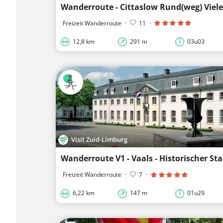
Wanderroute - Cittaslow Rund(weg) Viele
Freizeit Wanderroute
·
11
·
12,8 km
291 m
03u03
Visit Zuid-Limburg
Wanderroute V1 - Vaals - Historischer St
Freizeit Wanderroute
·
7
·
6,22 km
147 m
01u29