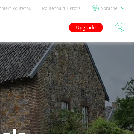
ioniert RouteYou
RouteYou für Profis
Sprache
Upgrade