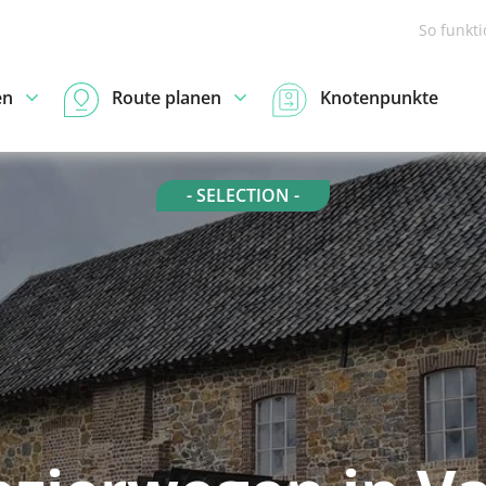
So funkt
en
Route planen
Knotenpunkte
- SELECTION -