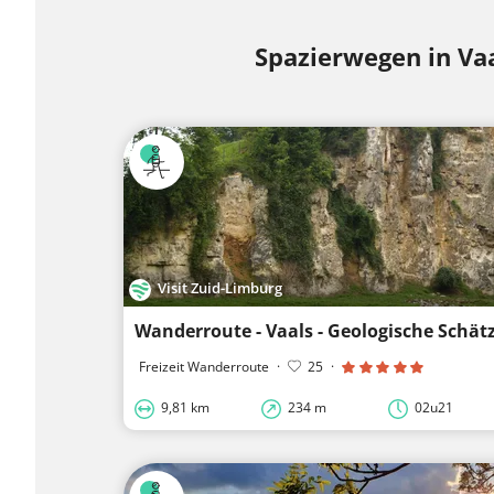
Spazierwegen in Va
Visit Zuid-Limburg
Wanderroute - Vaals - Geologische Schät
Freizeit Wanderroute
·
25
·
9,81 km
234 m
02u21