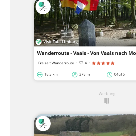
Visit Zuid-Limburg
Wanderroute - Vaals - Von Vaals nach M
Freizeit Wanderroute
·
4
·
18,3 km
378 m
04u16
Werbung