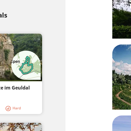
als
ze im Geuldal
Hard