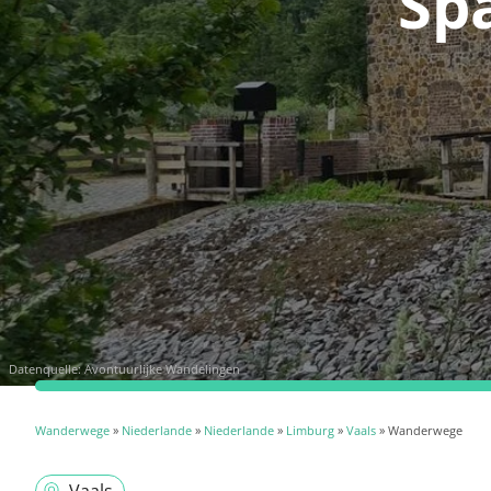
Sp
Datenquelle:
Avontuurlijke Wandelingen
Wanderwege
»
Niederlande
»
Niederlande
»
Limburg
»
Vaals
» Wanderwege