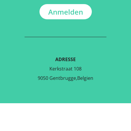
Anmelden
ADRESSE
Kerkstraat 108
9050 Gentbrugge,Belgien
LADE DIE KOSTENLOSE APP
RUNTER