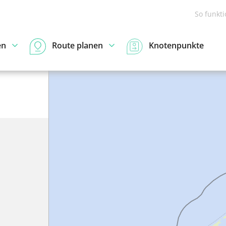
So funkt
en
Route planen
Knotenpunkte