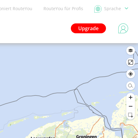
ioniert RouteYou
RouteYou für Profis
Sprache
Upgrade