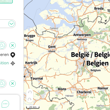
ieren
ition
20 km