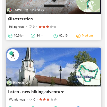
Travelling in Norway
Øisæterstien
Hikingroute
·
0
·
10,9 km
84 m
02u19
Medium
Itineraries
Løten - new hiking adventure
Wanderweg
·
0
·