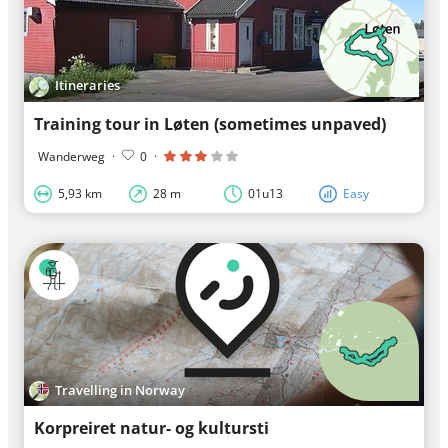
Itineraries
Training tour in Løten (sometimes unpaved)
Wanderweg
·
0
·
5,93 km
28 m
01u13
Easy
Travelling in Norway
Korpreiret natur- og kultursti