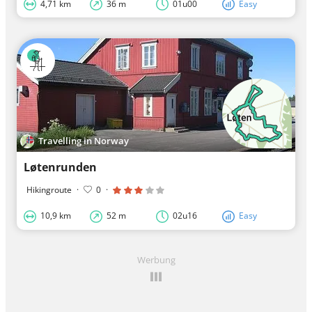
4,71 km
36 m
01u00
Easy
Travelling in Norway
Løtenrunden
Hikingroute
·
0
·
10,9 km
52 m
02u16
Easy
Werbung