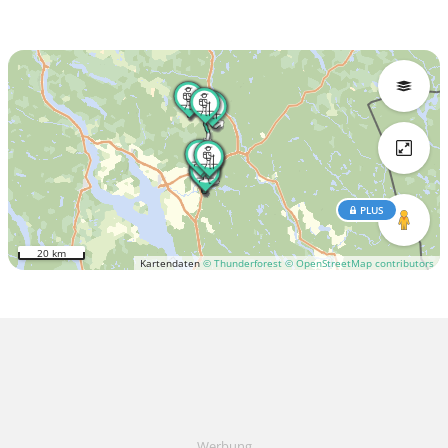
PLUS
20 km
Kartendaten
© Thunderforest
© OpenStreetMap contributors
Werbung