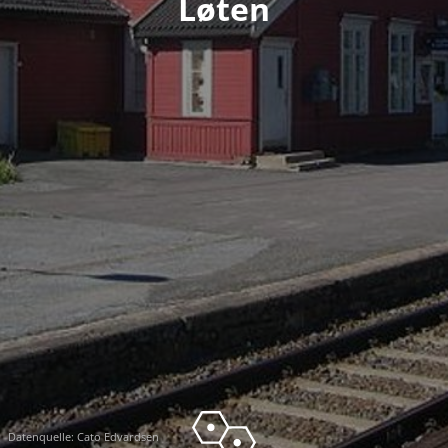
Løten
Datenquelle:
Cato Edvardsen