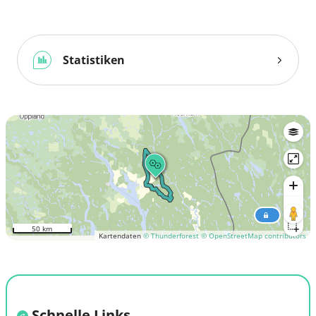
Statistiken
50 km
Kartendaten
© Thunderforest
© OpenStreetMap contributors
Schnelle Links