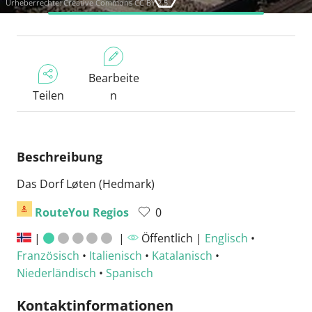
Urheberrechte:
Creative Commons CC BY 2.5
Bearbeite
Teilen
n
Beschreibung
Das Dorf Løten (Hedmark)
RouteYou Regios
0
|
|
Öffentlich |
Englisch
•
Französisch
•
Italienisch
•
Katalanisch
•
Niederländisch
•
Spanisch
Kontaktinformationen