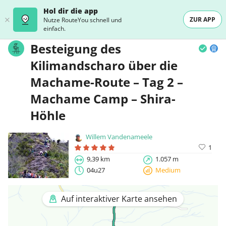
Hol dir die app
ZUR APP
Nutze RouteYou schnell und
einfach.
Besteigung des
Kilimandscharo über die
Machame-Route – Tag 2 –
Machame Camp – Shira-
Höhle
Willem Vandenameele
1
9,39 km
1.057 m
04u27
Medium
Auf interaktiver Karte ansehen