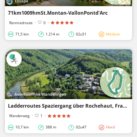
Tovape
71km1009hmSt.Montan-VallonPontd'Arc
Rennradroute
·
0
·
71,5 km
1.214 m
02u51
Medium
Avontuurlijke Wandelingen
Ladderroutes Spaziergang über Rochehaut, Frahan und Poupehan
Wanderweg
·
1
·
10,7 km
388 m
02u47
Hard