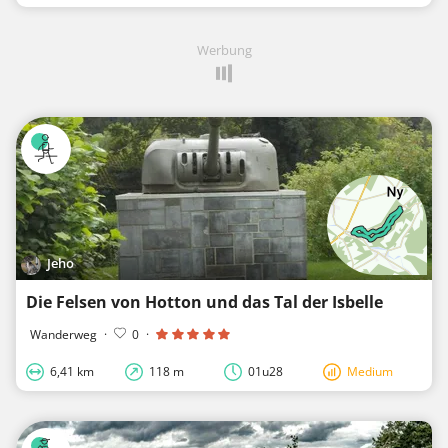
Werbung
Jeho
Die Felsen von Hotton und das Tal der Isbelle
Wanderweg
·
0
·
6,41 km
118 m
01u28
Medium