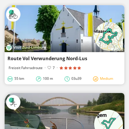
Visit Zuid-Limburg
Route Vol Verwunderung Nord-Lus
Freizeit Fahrradroute
·
7
·
55 km
100 m
03u39
Medium