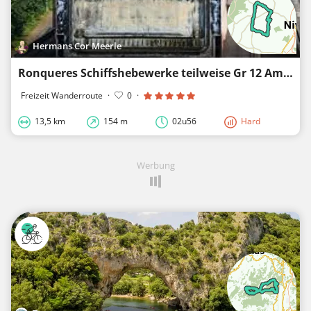
Hermans Cor Meerle
Ronqueres Schiffshebewerke teilweise Gr 12 Amsterdam Paris EN Grp 127
Freizeit Wanderroute
·
0
·
13,5 km
154 m
02u56
Hard
Werbung