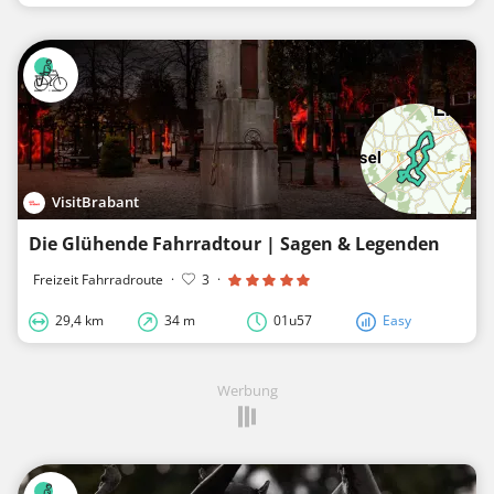
VisitBrabant
Die Glühende Fahrradtour | Sagen & Legenden
Freizeit Fahrradroute
·
3
·
29,4 km
34 m
01u57
Easy
Werbung