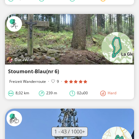
DucaWim
Stoumont-Blau(nr 6)
Freizeit Wanderroute
·
9
·
8,02 km
239 m
02u00
Hard
1 - 43 / 1000+