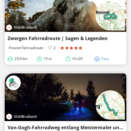
VisitBrabant
Zwergen Fahrradroute | Sagen & Legenden
Freizeit Fahrradroute
·
2
·
23,9 km
15 m
01u35
Easy
VisitBrabant
Van-Gogh-Fahrradweg entlang Meistermaler und Sterne-Restaurants | Essen