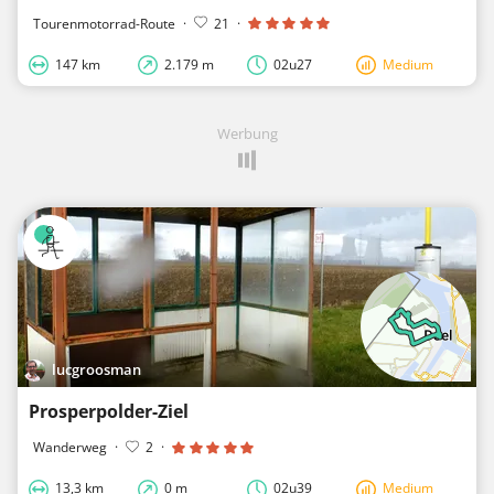
Tourenmotorrad-Route
·
21
·
147 km
2.179 m
02u27
Medium
Werbung
lucgroosman
Prosperpolder-Ziel
Wanderweg
·
2
·
13,3 km
0 m
02u39
Medium