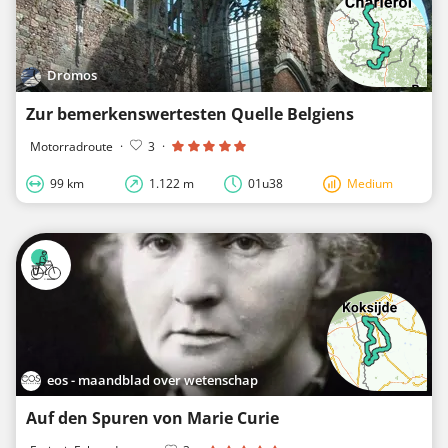
Dromos
Zur bemerkenswertesten Quelle Belgiens
Motorradroute
·
3
·
99 km
1.122 m
01u38
Medium
eos - maandblad over wetenschap
Auf den Spuren von Marie Curie