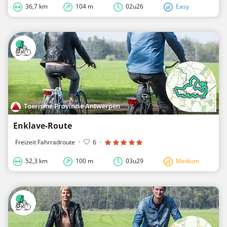
36,7 km
104 m
02u26
Easy
Toerisme Provincie Antwerpen
Enklave-Route
Freizeit Fahrradroute
·
6
·
52,3 km
100 m
03u29
Medium