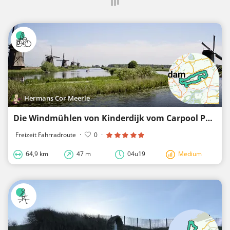
Hermans Cor Meerle
Die Windmühlen von Kinderdijk vom Carpool Papendrecht
Freizeit Fahrradroute
·
0
·
64,9 km
47 m
04u19
Medium