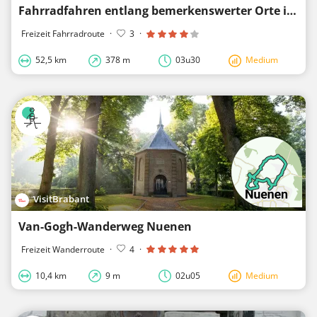
Fahrradfahren entlang bemerkenswerter Orte im nördlichen Teil von Brüssel
Freizeit Fahrradroute
·
3
·
52,5 km
378 m
03u30
Medium
VisitBrabant
Van-Gogh-Wanderweg Nuenen
Freizeit Wanderroute
·
4
·
10,4 km
9 m
02u05
Medium