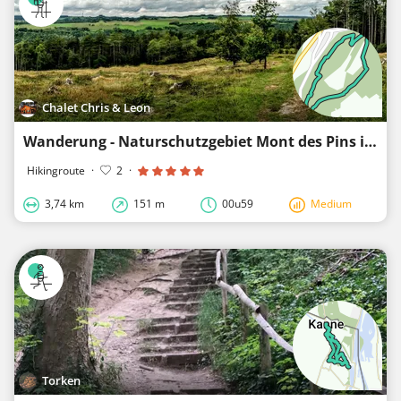
Chalet Chris & Leon
Wanderung - Naturschutzgebiet Mont des Pins in Bomal (Chalet Chris & Leon)
Hikingroute
·
2
·
3,74 km
151 m
00u59
Medium
Torken