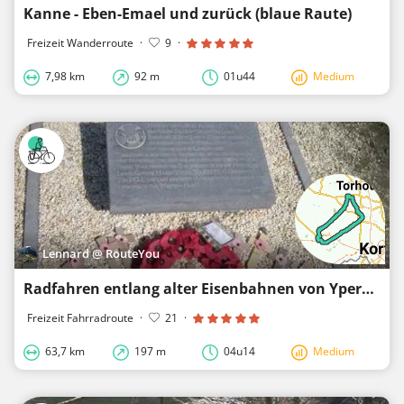
Kanne - Eben-Emael und zurück (blaue Raute)
Freizeit Wanderroute
·
9
·
7,98 km
92 m
01u44
Medium
Lennard @ RouteYou
Radfahren entlang alter Eisenbahnen von Ypern
Freizeit Fahrradroute
·
21
·
63,7 km
197 m
04u14
Medium