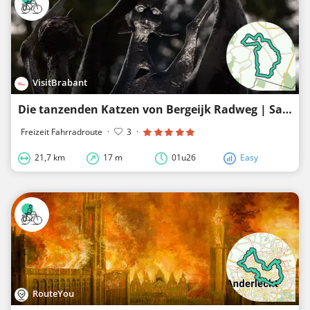
VisitBrabant
Die tanzenden Katzen von Bergeijk Radweg | Sagen & Legenden
Freizeit Fahrradroute
·
3
·
21,7 km
17 m
01u26
Easy
RouteYou