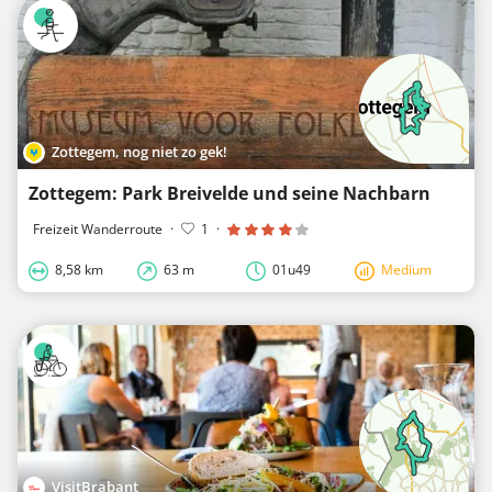
Zottegem, nog niet zo gek!
Zottegem: Park Breivelde und seine Nachbarn
Freizeit Wanderroute
·
1
·
8,58 km
63 m
01u49
Medium
VisitBrabant