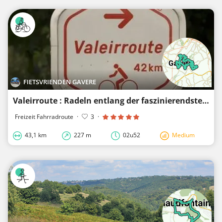
FIETSVRIENDEN GAVERE
Valeirroute : Radeln entlang der faszinierendsten Orte in Gavere
Freizeit Fahrradroute
·
3
·
43,1 km
227 m
02u52
Medium