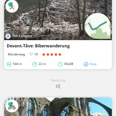
Tim Langens
Devant-Tâve: Biberwanderung
Wanderweg
·
18
·
544 m
22 m
00u08
Easy
Werbung