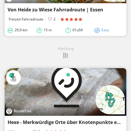
Von Heide zu Wiese Fahrradroute | Essen
Freizeit Fahrradroute
·
2
·
29,9 km
15 m
01u59
Easy
Werbung
RouteYou
Hexe - Merkwürdige Orte über Knotenpunkte entdecken