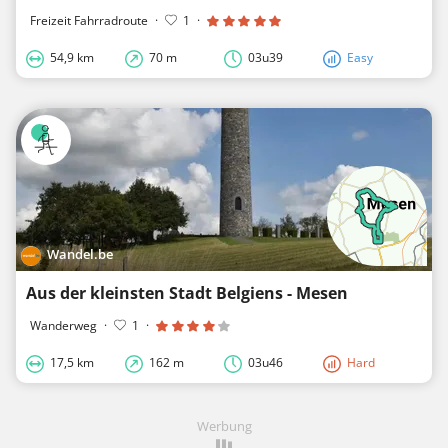
Freizeit Fahrradroute
·
1
·
54,9 km
70 m
03u39
Easy
Wandel.be
Aus der kleinsten Stadt Belgiens - Mesen
Wanderweg
·
1
·
17,5 km
162 m
03u46
Hard
Werbung