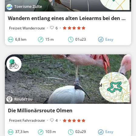
Toerisme Zulte
Wandern entlang eines alten Leiearms bei den Nachbarn
Freizeit Wanderroute
·
6
·
6,8 km
15 m
01u23
Easy
RouteYou
Die Millionärsroute Olmen
Freizeit Fahrradroute
·
4
·
37,3 km
103 m
02u29
Easy