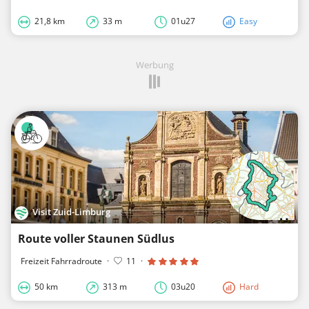
21,8 km
33 m
01u27
Easy
Werbung
Visit Zuid-Limburg
Route voller Staunen Südlus
Freizeit Fahrradroute
·
11
·
50 km
313 m
03u20
Hard