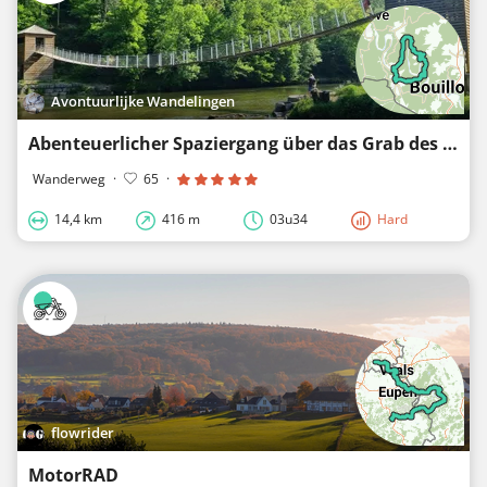
Avontuurlijke Wandelingen
Abenteuerlicher Spaziergang über das Grab des Riesen, eine Hängebrücke, die Semois, Felsen und Auss
Wanderweg
·
65
·
14,4 km
416 m
03u34
Hard
flowrider
MotorRAD