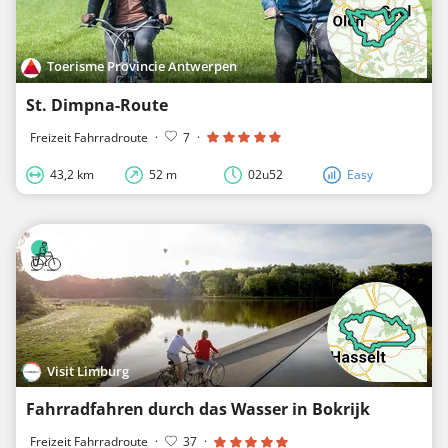
Toerisme Provincie Antwerpen
St. Dimpna-Route
Freizeit Fahrradroute
·
7
·
43,2 km
52 m
02u52
Easy
Visit Limburg
Fahrradfahren durch das Wasser in Bokrijk
Freizeit Fahrradroute
·
37
·