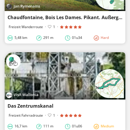
Jan Rymenams
Chaudfontaine, Bois Les Dames. Pikant. Außergewöhnlich schön.
Freizeit Wanderroute
·
1
·
5,48 km
291 m
01u34
Hard
Visit Wallonia
Das Zentrumskanal
Freizeit Fahrradroute
·
1
·
16,7 km
111 m
01u06
Medium