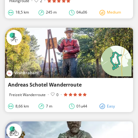
Hikingroute
·
2
·
18,5 km
245 m
04u06
Medium
VisitBrabant
Andreas Schotel Wanderroute
Freizeit Wanderroute
·
0
·
8,66 km
7 m
01u44
Easy