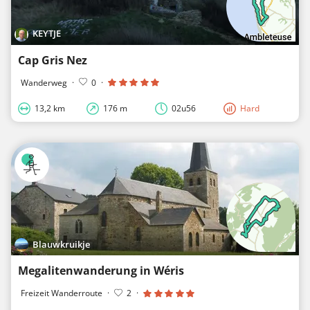
KEYTJE
Cap Gris Nez
Wanderweg
·
0
·
13,2 km
176 m
02u56
Hard
Blauwkruikje
Megalitenwanderung in Wéris
Freizeit Wanderroute
·
2
·