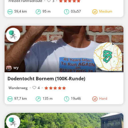
Freizeit Fahrradroute
·
3
·
59,4 km
95 m
03u57
Medium
wy
Dodentocht Bornem (100K-Runde)
Wanderweg
·
4
·
97,7 km
135 m
19u46
Hard