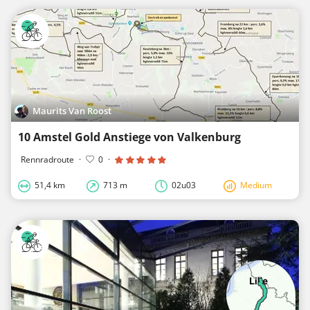
Maurits Van Roost
10 Amstel Gold Anstiege von Valkenburg
Rennradroute
·
0
·
51,4 km
713 m
02u03
Medium