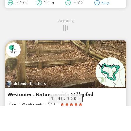
54,4 km
465 m
02u10
Easy
Werbung
defenderbrothers
Westouter : Natuurpunkt : Stillepfad
1 - 41 / 1000+
Freizeit Wanderroute
·
1
·
13,2 km
194 m
02u58
Hard