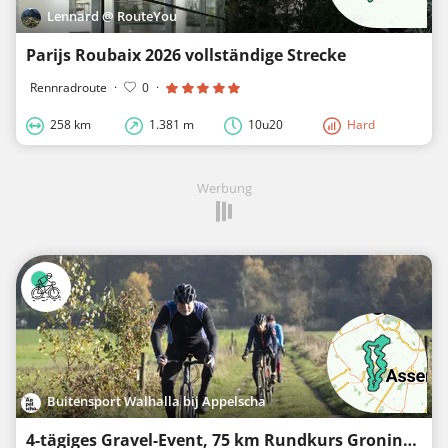
Lennard @ RouteYou
Parijs Roubaix 2026 vollständige Strecke
Rennradroute
·
0
·
258 km
1.381 m
10u20
Hard
Werbung
Buitensport Walhalla bij Appelscha
4-tägiges Gravel-Event, 75 km Rundkurs Groningen