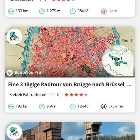
133 km
1.279 m
05u18
Hard
RouteYou Pro
Eine 3-tägige Radtour von Brügge nach Brüssel, gekoppelt an Bier
Freizeit Fahrradroute
·
0
·
192 km
966 m
12u46
Extreme