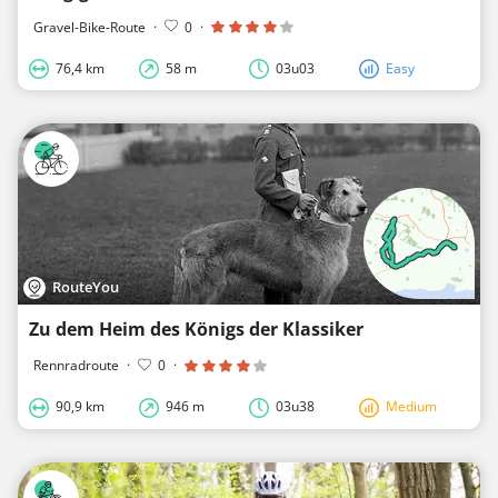
Gravel-Bike-Route
·
0
·
76,4 km
58 m
03u03
Easy
RouteYou
Zu dem Heim des Königs der Klassiker
Rennradroute
·
0
·
90,9 km
946 m
03u38
Medium