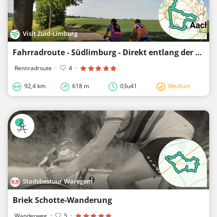
Visit Zuid-Limburg
Fahrradroute - Südlimburg - Direkt entlang der Maas
Rennradroute
·
4
·
92,4 km
618 m
03u41
Medium
Stadsbestuur Waregem
Briek Schotte-Wanderung
Wanderweg
·
5
·