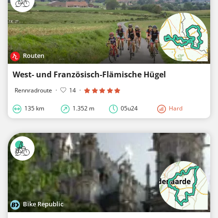
Routen
West- und Französisch-Flämische Hügel
Rennradroute
·
14
·
135 km
1.352 m
05u24
Hard
Bike Republic