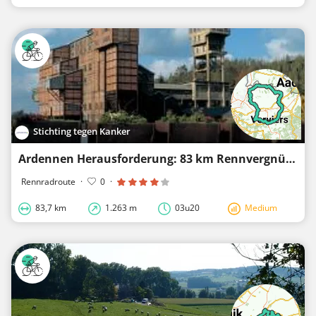
Stichting tegen Kanker
Ardennen Herausforderung: 83 km Rennvergnügen
Rennradroute
·
0
·
83,7 km
1.263 m
03u20
Medium