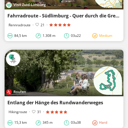
Visit Zuid-Limburg
Fahrradroute - Südlimburg - Quer durch die Grenzregion
Rennradroute
·
21
·
84,5 km
1.308 m
03u22
Medium
Routen
Entlang der Hänge des Rundwanderweges
Hikingroute
·
31
·
15,3 km
345 m
03u38
Hard