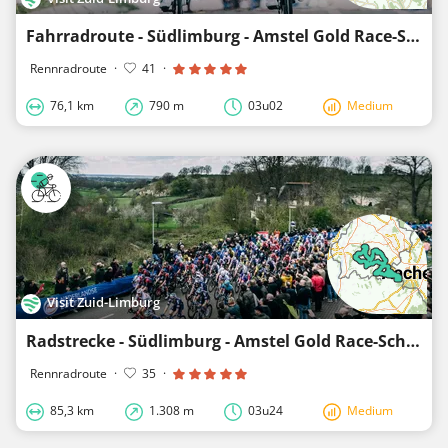
Fahrradroute - Südlimburg - Amstel Gold Race-Schleife 3
Rennradroute
·
41
·
76,1 km
790 m
03u02
Medium
Visit Zuid-Limburg
Radstrecke - Südlimburg - Amstel Gold Race-Schleife 2
Rennradroute
·
35
·
85,3 km
1.308 m
03u24
Medium