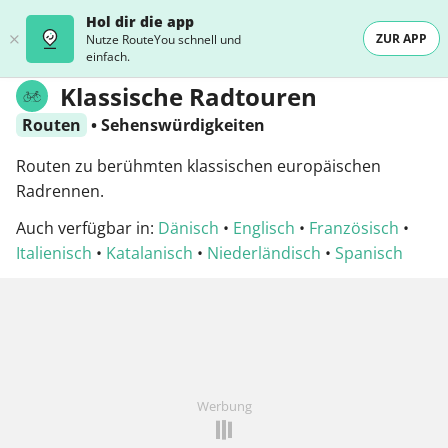
Hol dir die app
ZUR APP
Nutze RouteYou schnell und
einfach.
Klassische Radtouren
Routen
•
Sehenswürdigkeiten
Routen zu berühmten klassischen europäischen
Radrennen.
Auch verfügbar in:
Dänisch
•
Englisch
•
Französisch
•
Italienisch
•
Katalanisch
•
Niederländisch
•
Spanisch
Werbung