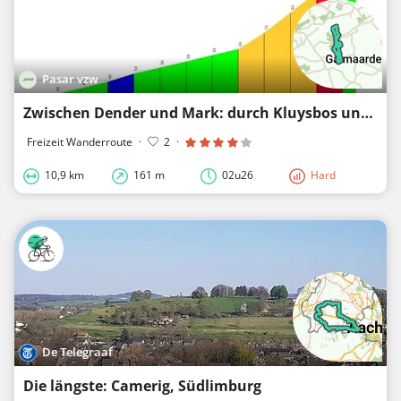
Pasar vzw
Zwischen Dender und Mark: durch Kluysbos und Raspaillebos
Freizeit Wanderroute
·
2
·
10,9 km
161 m
02u26
Hard
De Telegraaf
Die längste: Camerig, Südlimburg