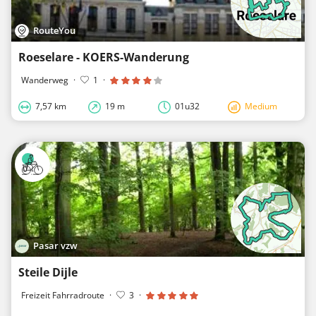
RouteYou
Roeselare - KOERS-Wanderung
Wanderweg
·
1
·
7,57 km
19 m
01u32
Medium
Pasar vzw
Steile Dijle
Freizeit Fahrradroute
·
3
·