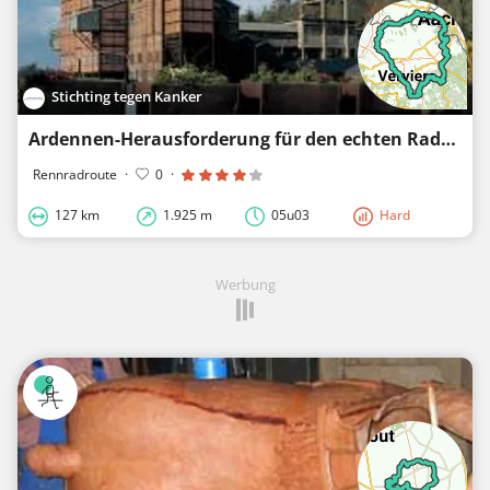
Stichting tegen Kanker
Ardennen-Herausforderung für den echten Radsportler
Rennradroute
·
0
·
127 km
1.925 m
05u03
Hard
Werbung