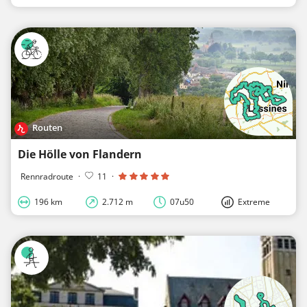
Routen
Die Hölle von Flandern
Rennradroute
·
11
·
196 km
2.712 m
07u50
Extreme