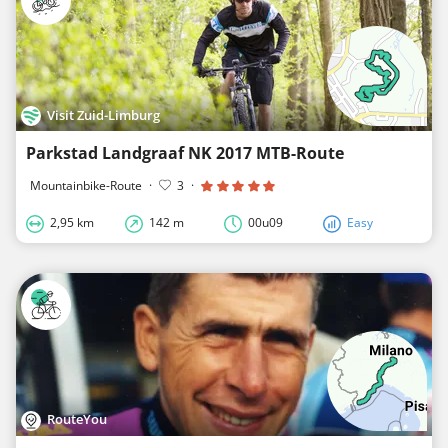
Visit Zuid-Limburg
Parkstad Landgraaf NK 2017 MTB-Route
Mountainbike-Route
·
3
·
2,95 km
142 m
00u09
Easy
RouteYou