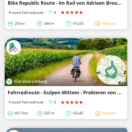
Bike Republic Route - Im Rad von Adriaen Brouwer durch die Flämische Ardennen
Freizeit Fahrradroute
·
4
·
29 km
344 m
01u55
Medium
Visit Zuid-Limburg
Fahrradroute - Gulpen-Wittem - Probieren von Gerstenat
Freizeit Fahrradroute
·
6
·
40,7 km
525 m
02u42
Medium