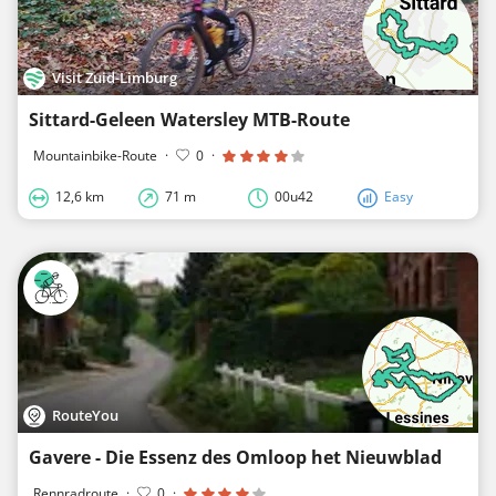
Visit Zuid-Limburg
Sittard-Geleen Watersley MTB-Route
Mountainbike-Route
·
0
·
12,6 km
71 m
00u42
Easy
RouteYou
Gavere - Die Essenz des Omloop het Nieuwblad
Rennradroute
·
0
·