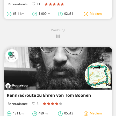
Rennradroute
·
11
·
63,1 km
1.009 m
02u31
Medium
Werbung
RouteYou
Rennradroute zu Ehren von Tom Boonen
Rennradroute
·
3
·
131 km
489 m
05u13
Medium