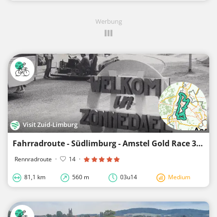
Werbung
Visit Zuid-Limburg
Fahrradroute - Südlimburg - Amstel Gold Race 365 - Schleife 1
Rennradroute
·
14
·
81,1 km
560 m
03u14
Medium