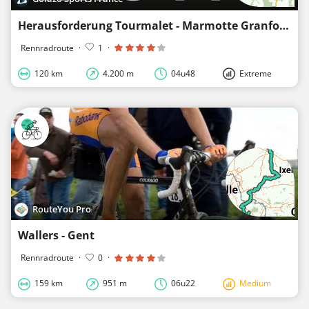
Herausforderung Tourmalet - Marmotte Granfondo Pyrénées 2024
Rennradroute
·
1
·
120 km
4.200 m
04u48
Extreme
RouteYou Pro
Wallers - Gent
Rennradroute
·
0
·
159 km
951 m
06u22
Medium