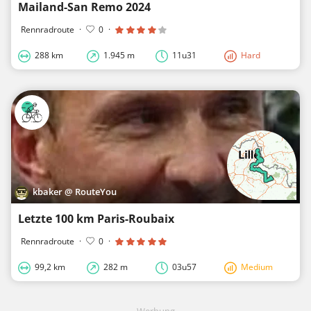
Mailand-San Remo 2024
Rennradroute
·
0
·
288 km
1.945 m
11u31
Hard
kbaker @ RouteYou
Letzte 100 km Paris-Roubaix
Rennradroute
·
0
·
99,2 km
282 m
03u57
Medium
Werbung