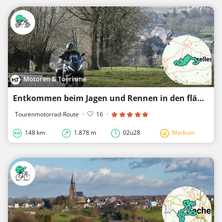
Motoren & Toerisme
Entkommen beim Jagen und Rennen in den flämischen Ardennen
Tourenmotorrad-Route
·
16
·
148 km
1.878 m
02u28
Medium