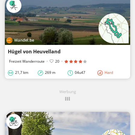
Wandel.be
Hügel von Heuvelland
Freizeit Wanderroute
·
20
·
21,7 km
269 m
04u47
Hard
Werbung