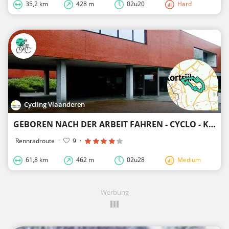
35,2 km
428 m
02u20
Hard
Cycling Vlaanderen
GEBOREN NACH DER ARBEIT FAHREN - CYCLO - KORTRIJK
Rennradroute
·
9
·
61,8 km
462 m
02u28
Medium
Werbung