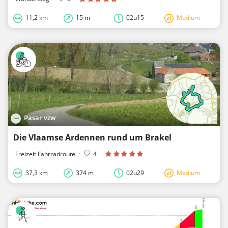
11,2 km
15 m
02u15
Medium
Pasar vzw
Die Vlaamse Ardennen rund um Brakel
Freizeit Fahrradroute
·
4
·
37,3 km
374 m
02u29
Medium