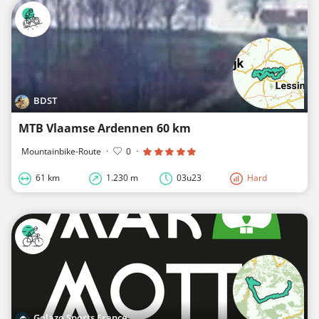
BDST
MTB Vlaamse Ardennen 60 km
Mountainbike-Route
·
0
·
61 km
1.230 m
03u23
Hard
Golazo Sports France