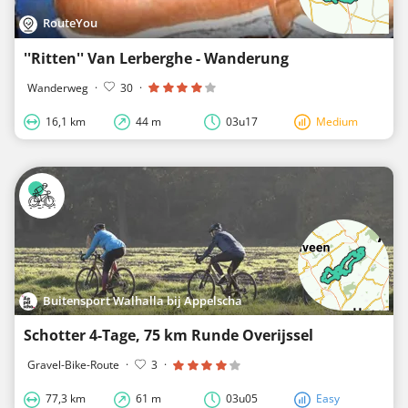
RouteYou
''Ritten'' Van Lerberghe - Wanderung
Wanderweg
·
30
·
16,1 km
44 m
03u17
Medium
Buitensport Walhalla bij Appelscha
Schotter 4-Tage, 75 km Runde Overijssel
Gravel-Bike-Route
·
3
·
77,3 km
61 m
03u05
Easy