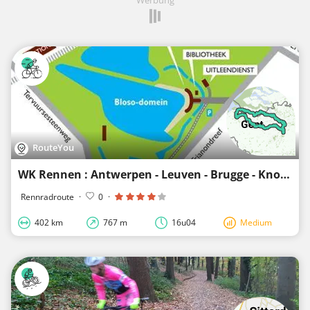
RouteYou
WK Rennen : Antwerpen - Leuven - Brugge - Knokke-Heist
Rennradroute
·
0
·
402 km
767 m
16u04
Medium