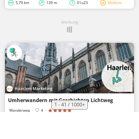
5,79 km
139 m
01u23
Medium
Werbung
Haarlem Marketing
Umherwandern mit Geschichten Lichtweg
1 - 41 / 1000+
Wanderweg
·
4
·
2,65 km
4 m
00u32
Easy