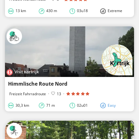
13 km
430 m
03u18
Extreme
Visit Kortrijk
Himmlische Route Nord
Freizeit Fahrradroute
·
13
·
30,3 km
71 m
02u01
Easy