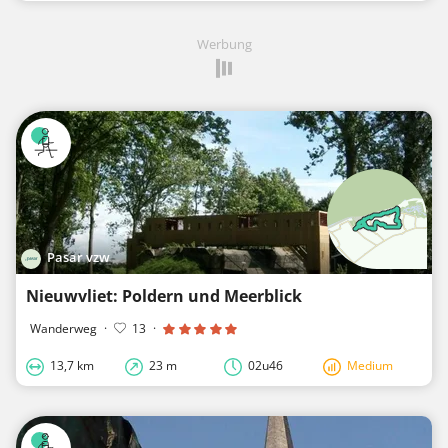
Werbung
Pasar vzw
Nieuwvliet: Poldern und Meerblick
Wanderweg
·
13
·
13,7 km
23 m
02u46
Medium