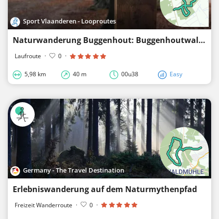
Sport Vlaanderen - Looproutes
Naturwanderung Buggenhout: Buggenhoutwald - Rote Schleife
Laufroute
·
0
·
5,98 km
40 m
00u38
Easy
Germany - The Travel Destination
Erlebniswanderung auf dem Naturmythenpfad
Freizeit Wanderroute
·
0
·