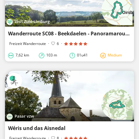
Visit Zuid-Limburg
Wanderroute SC08 - Beekdaelen - Panoramaroute
Freizeit Wanderroute
·
6
·
7,62 km
103 m
01u41
Medium
Pasar vzw
Wéris und das Aisnedal
Freizeit Wanderroute
·
8
·