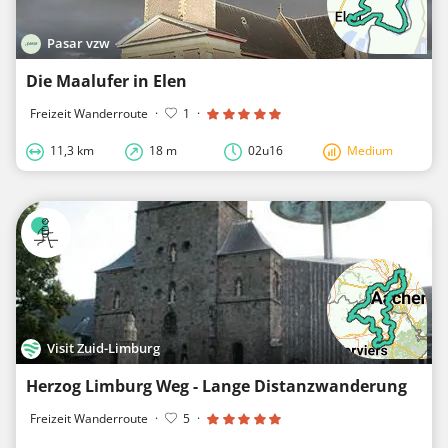
Pasar vzw
Die Maalufer in Elen
Freizeit Wanderroute
·
1
·
11,3 km
18 m
02u16
Medium
Visit Zuid-Limburg
Herzog Limburg Weg - Lange Distanzwanderung
Freizeit Wanderroute
·
5
·