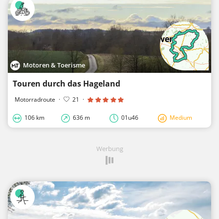
Motoren & Toerisme
Touren durch das Hageland
Motorradroute
·
21
·
106 km
636 m
01u46
Medium
Werbung