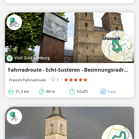
Visit Zuid-Limburg
Fahrradroute - Echt-Susteren - Besinnungsradroute Südschleife
Freizeit Fahrradroute
·
1
·
31,3 km
68 m
02u05
Easy