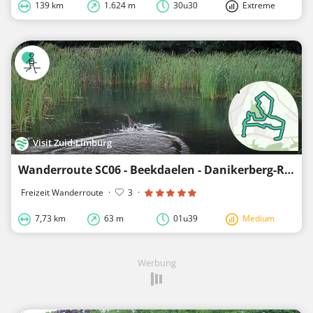
139 km
1.624 m
30u30
Extreme
Visit Zuid-Limburg
Wanderroute SC06 - Beekdaelen - Danikerberg-Route
Freizeit Wanderroute
·
3
·
7,73 km
63 m
01u39
Medium
Werbung