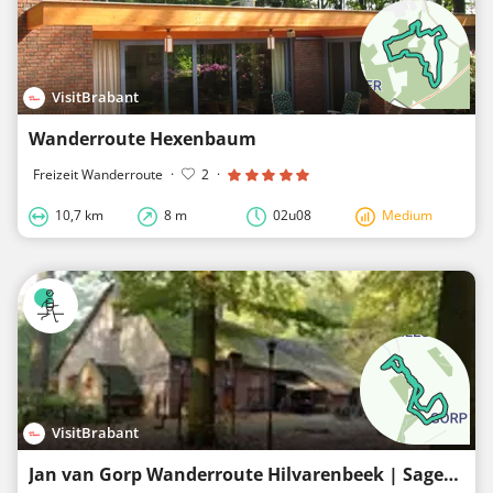
VisitBrabant
Wanderroute Hexenbaum
Freizeit Wanderroute
·
2
·
10,7 km
8 m
02u08
Medium
VisitBrabant
Jan van Gorp Wanderroute Hilvarenbeek | Sagen & Legenden