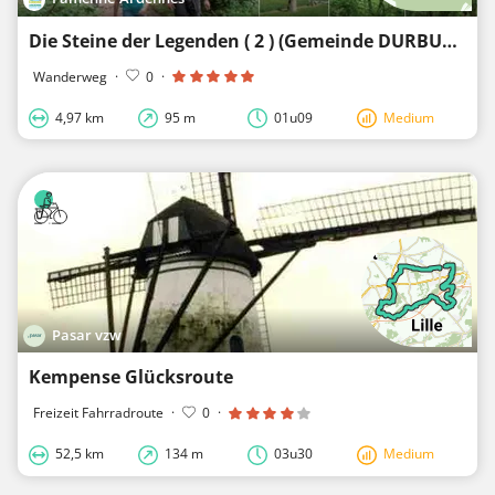
Die Steine der Legenden ( 2 ) (Gemeinde DURBUY)
Wanderweg
·
0
·
4,97 km
95 m
01u09
Medium
Pasar vzw
Kempense Glücksroute
Freizeit Fahrradroute
·
0
·
52,5 km
134 m
03u30
Medium