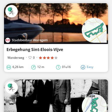
Stadsbestuur Waregem
Erbegehung Sint-Eloois-Vijve
Wanderweg
·
0
·
6,26 km
12 m
01u16
Easy