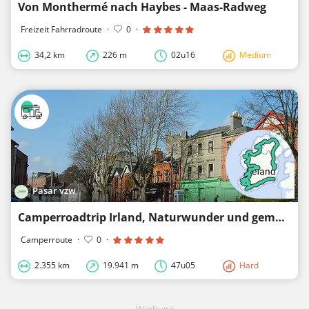
Von Monthermé nach Haybes - Maas-Radweg
Freizeit Fahrradroute
·
0
·
34,2 km
226 m
02u16
Medium
Pasar vzw
Camperroadtrip Irland, Naturwunder und gemütliche Städtchen
Camperroute
·
0
·
2.355 km
19.941 m
47u05
Hard
Werbung