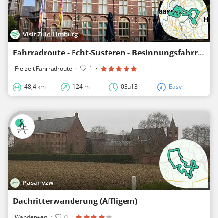
Visit Zuid-Limburg
Fahrradroute - Echt-Susteren - Besinnungsfahrradroute Nord-Lus
Freizeit Fahrradroute
·
1
·
48,4 km
124 m
03u13
Easy
Pasar vzw
Dachritterwanderung (Affligem)
Wanderweg
·
0
·