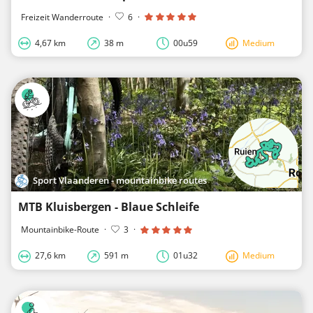
Freizeit Wanderroute
·
6
·
4,67 km
38 m
00u59
Medium
Sport Vlaanderen - mountainbike routes
MTB Kluisbergen - Blaue Schleife
Mountainbike-Route
·
3
·
27,6 km
591 m
01u32
Medium