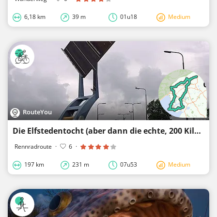
6,18 km
39 m
01u18
Medium
RouteYou
Die Elfstedentocht (aber dann die echte, 200 Kilometer)
Rennradroute
·
6
·
197 km
231 m
07u53
Medium