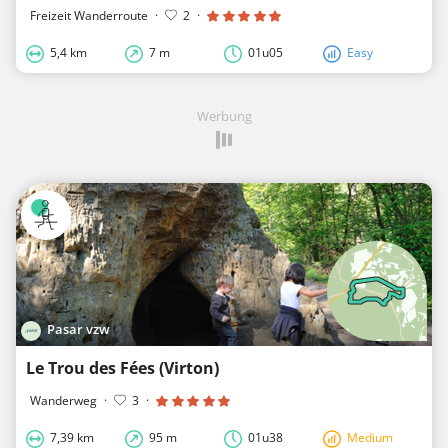
Freizeit Wanderroute
·
2
·
5,4 km
7 m
01u05
Easy
Werbung
Pasar vzw
Le Trou des Fées (Virton)
Wanderweg
·
3
·
7,39 km
95 m
01u38
Medium