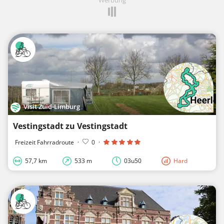
Visit Zuid-Limburg
Vestingstadt zu Vestingstadt
Freizeit Fahrradroute
·
0
·
57,7 km
533 m
03u50
Hard