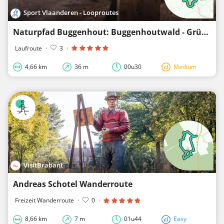
Sport Vlaanderen - Looproutes
Naturpfad Buggenhout: Buggenhoutwald - Grüner Schleife
Laufroute
·
3
·
4,66 km
36 m
00u30
Medium
VisitBrabant
Andreas Schotel Wanderroute
Freizeit Wanderroute
·
0
·
8,66 km
7 m
01u44
Easy