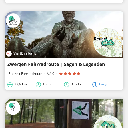
VisitBrabant
Zwergen Fahrradroute | Sagen & Legenden
Freizeit Fahrradroute
·
0
·
23,9 km
15 m
01u35
Easy