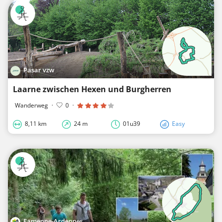
Pasar vzw
Laarne zwischen Hexen und Burgherren
Wanderweg
·
0
·
8,11 km
24 m
01u39
Easy
Famenne-Ardennes