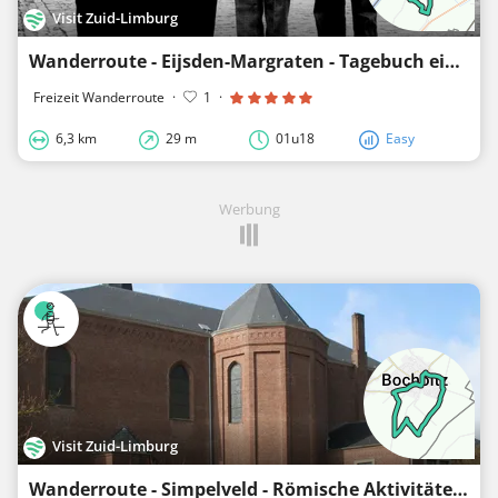
Visit Zuid-Limburg
Wanderroute - Eijsden-Margraten - Tagebuch eines Schäferhundes
Freizeit Wanderroute
·
1
·
6,3 km
29 m
01u18
Easy
Werbung
Visit Zuid-Limburg
Wanderroute - Simpelveld - Römische Aktivitäten in Bocholtz