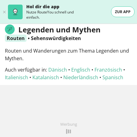
Hol dir die app
ZUR APP
Nutze RouteYou schnell und
einfach.
Legenden und Mythen
Routen
•
Sehenswürdigkeiten
Routen und Wanderungen zum Thema Legenden und
Mythen.
Auch verfügbar in:
Dänisch
•
Englisch
•
Französisch
•
Italienisch
•
Katalanisch
•
Niederländisch
•
Spanisch
Werbung