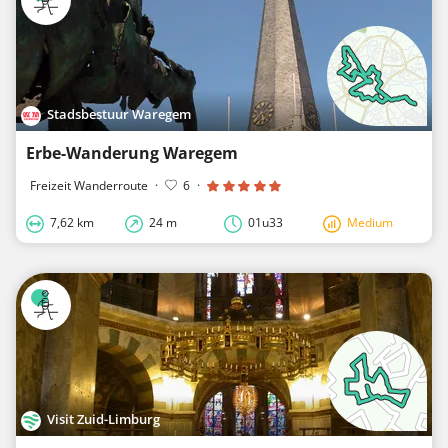
Stadsbestuur Waregem
Erbe-Wanderung Waregem
Freizeit Wanderroute
·
6
·
7,62 km
24 m
01u33
Medium
Visit Zuid-Limburg