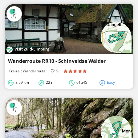
Visit Zuid-Limburg
Wanderroute RR10 - Schinveldse Wälder
Freizeit Wanderroute
·
9
·
8,59 km
22 m
01u45
Easy