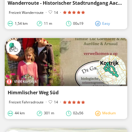
Wanderroute - Historischer Stadtrundgang Aachen
Freizeit Wanderroute
·
14
·
1,54 km
11 m
00u19
Easy
Visit Kortrijk
Himmlischer Weg Süd
Freizeit Fahrradroute
·
14
·
44 km
301 m
02u56
Medium