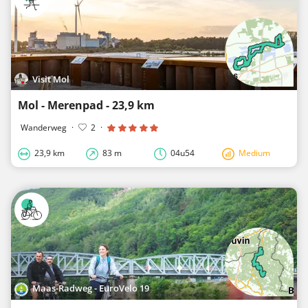
Visit Mol
Mol - Merenpad - 23,9 km
Wanderweg
·
2
·
23,9 km
83 m
04u54
Medium
Maas-Radweg - EuroVelo 19