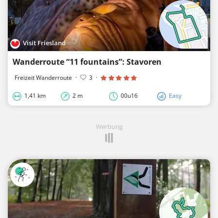
Visit Friesland
Wanderroute “11 fountains”: Stavoren
Freizeit Wanderroute
·
3
·
1,41 km
2 m
00u16
Easy
Werbung