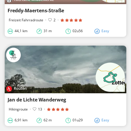
Freddy-Maertens-Straße
Freizeit Fahrradroute
·
2
·
44,1 km
31 m
02u56
Easy
Routen
Jan de Lichte Wanderweg
Hikingroute
·
13
·
6,91 km
62 m
01u29
Easy