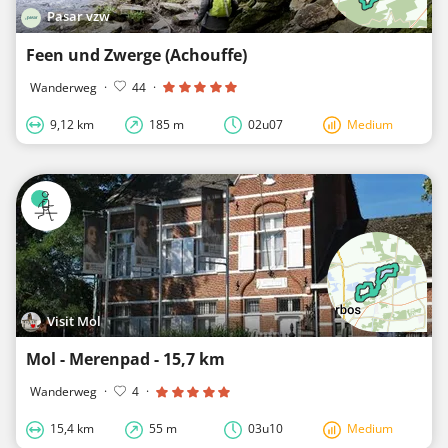
Pasar vzw
Feen und Zwerge (Achouffe)
Wanderweg
·
44
·
9,12 km
185 m
02u07
Medium
Visit Mol
Mol - Merenpad - 15,7 km
Wanderweg
·
4
·
15,4 km
55 m
03u10
Medium