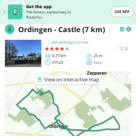
Get the app
USE APP
The fastest, easiest way to
RouteYou
Ordingen - Castle (7 km)
def.a@belgacom.net
2
6.77 km
25 m
01h23
Easy
View on interactive map