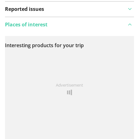
Reported issues
Places of interest
Interesting products for your trip
View on map
See something wrong on this route?
Add an issue
Advertisement