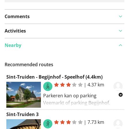
Comments
Activities
Nearby
Recommended routes
Sint-Truiden - Begijnhof - Speelhof (4.4km)
|
4.37 km
Parkeren kan op parking
Veemarkt of parking Begijnhof.
Vanaf hier eerst naar het Begijnhof.
Sint-Truiden 3
Bezoek zeker het Festraetsuurwerk
|
7.73 km
(best 10 min voor het uur) en de