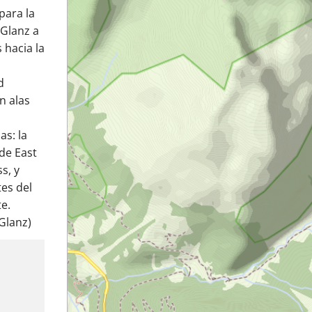
para la
 Glanz a
 hacia la
d
n alas
as: la
de East
s, y
tes del
e.
Glanz)