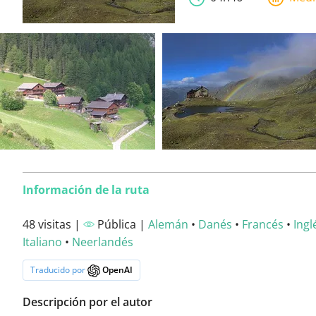
Información de la ruta
48 visitas |
Pública |
Alemán
•
Danés
•
Francés
•
Ingl
Italiano
•
Neerlandés
Traducido por
OpenAI
Descripción por el autor