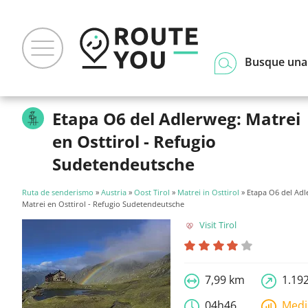
Busque una
Etapa O6 del Adlerweg: Matrei
en Osttirol - Refugio
Sudetendeutsche
Ruta de senderismo
»
Austria
»
Oost Tirol
»
Matrei in Osttirol
» Etapa O6 del Adl
Matrei en Osttirol - Refugio Sudetendeutsche
Visit Tirol
7,99 km
1.19
04h46
Med