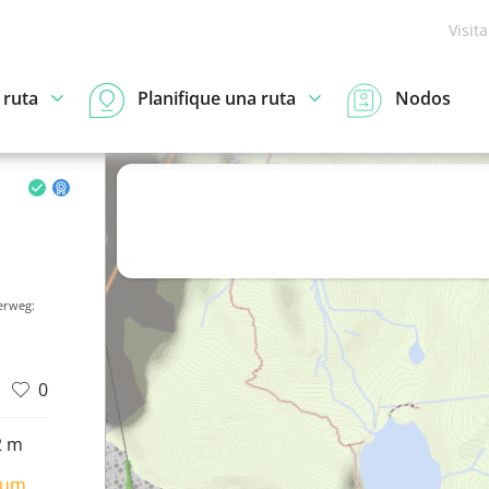
Visit
 ruta
Planifique una ruta
Nodos
erweg:
0
2 m
ium