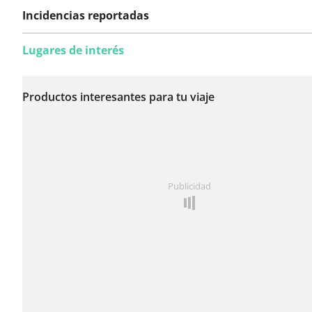
Incidencias reportadas
Lugares de interés
Todavía no se han
reportado incidencias
Productos interesantes para tu viaje
en esta ruta.
¿Has notado algo en esta ruta?
Añadir un problema
Publicidad