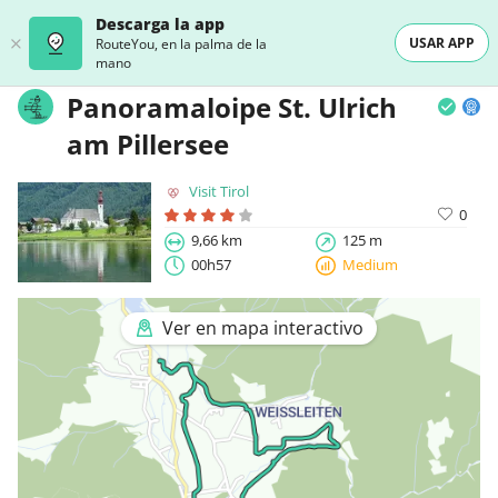
Descarga la app
USAR APP
RouteYou, en la palma de la
mano
Panoramaloipe St. Ulrich
am Pillersee
Visit Tirol
0
9,66 km
125 m
00h57
Medium
Ver en mapa interactivo