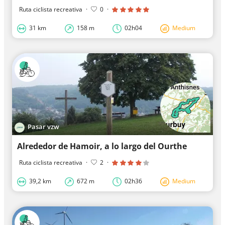
Ruta ciclista recreativa
·
0
·
31 km
158 m
02h04
Medium
Pasar vzw
Alrededor de Hamoir, a lo largo del Ourthe
Ruta ciclista recreativa
·
2
·
39,2 km
672 m
02h36
Medium