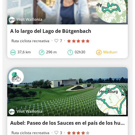
Visit Wallonia
A lo largo del Lago de Bütgenbach
Ruta ciclista recreativa
·
7
·
37,6 km
296 m
02h30
Medium
Visit Wallonia
Aubel: Paseo de los Sauces en el país de los huertos (circuito de 34 km)
Ruta ciclista recreativa
·
3
·