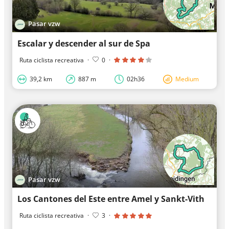
Pasar vzw
Escalar y descender al sur de Spa
Ruta ciclista recreativa
·
0
·
39,2 km
887 m
02h36
Medium
Pasar vzw
Los Cantones del Este entre Amel y Sankt-Vith
Ruta ciclista recreativa
·
3
·