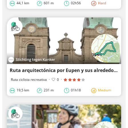
44,1 km
601 m
02h56
Hard
Stichting tegen Kanker
Ruta arquitectónica por Eupen y sus alrededores
Ruta ciclista recreativa
·
0
·
19,5 km
231 m
01h18
Medium