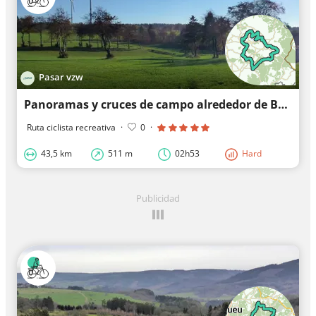
Pasar vzw
Panoramas y cruces de campo alrededor de Bütgenbach
Ruta ciclista recreativa
·
0
·
43,5 km
511 m
02h53
Hard
Publicidad