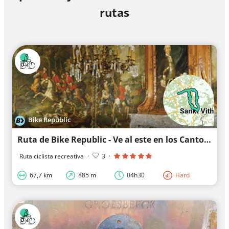
rutas
Bike Republic
Ruta de Bike Republic - Ve al este en los Cantones del Este / Dirección los Cantones del Este
Ruta ciclista recreativa
·
3
·
67,7 km
885 m
04h30
Hard