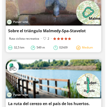
Pasar vzw
Sobre el triángulo Malmedy-Spa-Stavelot
Ruta ciclista recreativa
·
2
·
32,5 km
549 m
02h09
Medium
Pasar vzw
La ruta del cerezo en el país de los huertos.