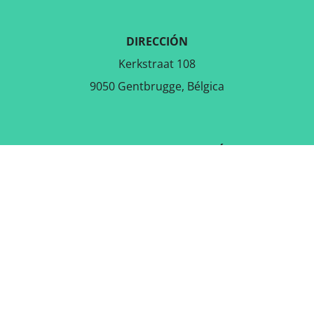
DIRECCIÓN
Kerkstraat 108
9050 Gentbrugge, Bélgica
DESCARGAR LA APLICACIÓN
GRATUITA