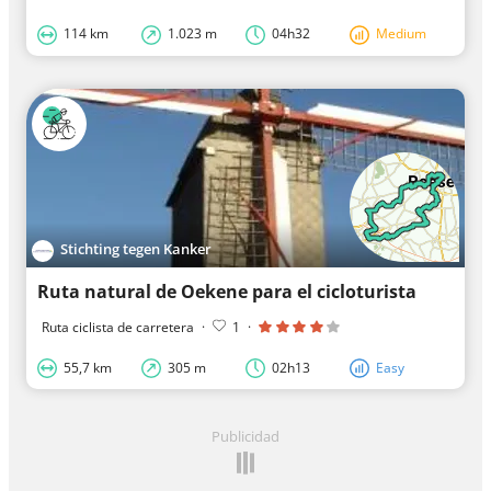
114 km
1.023 m
04h32
Medium
Stichting tegen Kanker
Ruta natural de Oekene para el cicloturista
Ruta ciclista de carretera
·
1
·
55,7 km
305 m
02h13
Easy
Publicidad