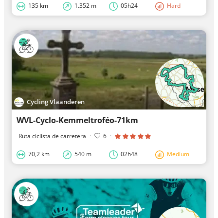
135 km
1.352 m
05h24
Hard
Cycling Vlaanderen
WVL-Cyclo-Kemmeltroféo-71km
Ruta ciclista de carretera
·
6
·
70,2 km
540 m
02h48
Medium