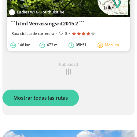
Ladies WTC-Houthulst.be
```html Verrassingsrit2015 2 ```
Ruta ciclista de carretera
·
0
·
146 km
473 m
05h51
Medium
Publicidad
Mostrar todas las rutas