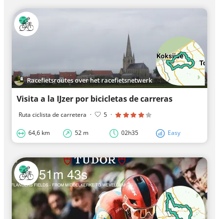
Racefietsroutes over het racefietsnetwerk
Visita a la IJzer por bicicletas de carreras
Ruta ciclista de carretera
·
5
·
64,6 km
52 m
02h35
Easy