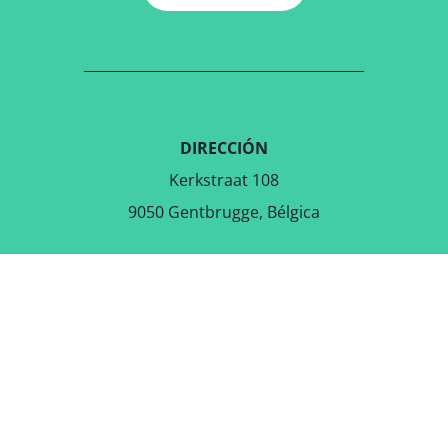
DIRECCIÓN
Kerkstraat 108
9050 Gentbrugge, Bélgica
DESCARGAR LA APLICACIÓN
GRATUITA