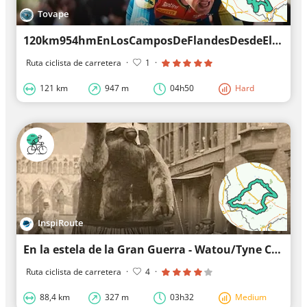
Tovape
120km954hmEnLosCamposDeFlandesDesdeElSol
Ruta ciclista de carretera
·
1
·
121 km
947 m
04h50
Hard
InspiRoute
En la estela de la Gran Guerra - Watou/Tyne Cot/Ieper
Ruta ciclista de carretera
·
4
·
88,4 km
327 m
03h32
Medium