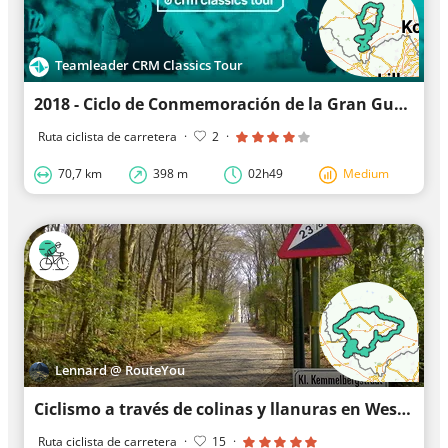
Teamleader CRM Classics Tour
2018 - Ciclo de Conmemoración de la Gran Guerra - 7 km
Ruta ciclista de carretera
·
2
·
70,7 km
398 m
02h49
Medium
Lennard @ RouteYou
Ciclismo a través de colinas y llanuras en Westhoek
Ruta ciclista de carretera
·
15
·