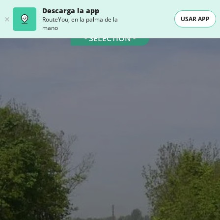
Descarga la app
USAR APP
RouteYou, en la palma de la
mano
- SELECTION -