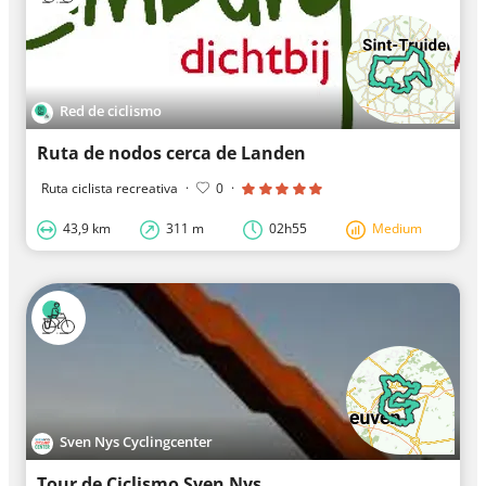
Red de ciclismo
Ruta de nodos cerca de Landen
Ruta ciclista recreativa
·
0
·
43,9 km
311 m
02h55
Medium
Sven Nys Cyclingcenter
Tour de Ciclismo Sven Nys