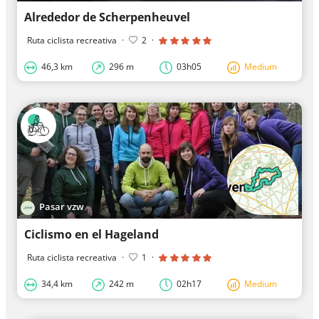
Alrededor de Scherpenheuvel
Ruta ciclista recreativa
·
2
·
46,3 km
296 m
03h05
Medium
Pasar vzw
Ciclismo en el Hageland
Ruta ciclista recreativa
·
1
·
34,4 km
242 m
02h17
Medium