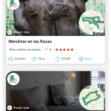
Pasar vzw
Werchter en las Rocas
Ruta ciclista recreativa
·
4
·
23,6 km
74 m
01h34
Easy
Pasar vzw