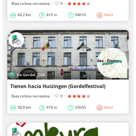
Ruta ciclista recreativa
·
0
·
64,2 km
410 m
04h16
Hard
De Gordel 2026
Tienen hacia Huizingen (Gordelfestival)
Ruta ciclista recreativa
·
0
·
58,9 km
419 m
03h55
Hard