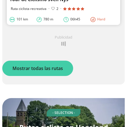
Ruta ciclista recreativa
·
2
·
101 km
780 m
06h45
Hard
Publicidad
Mostrar todas las rutas
- SELECTION -