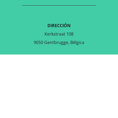
DIRECCIÓN
Kerkstraat 108
9050 Gentbrugge, Bélgica
DESCARGAR LA APLICACIÓN
GRATUITA