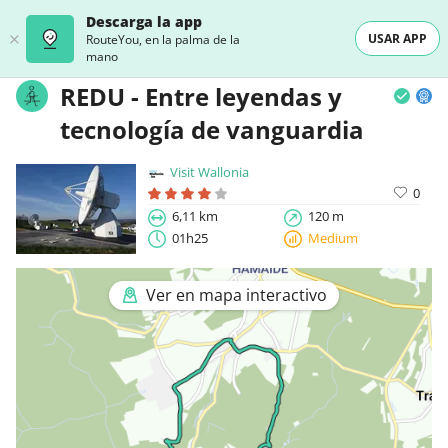
Descarga la app
USAR APP
RouteYou, en la palma de la
mano
REDU - Entre leyendas y
tecnología de vanguardia
Visit Wallonia
0
6,11 km
120 m
01h25
Medium
Ver en mapa interactivo