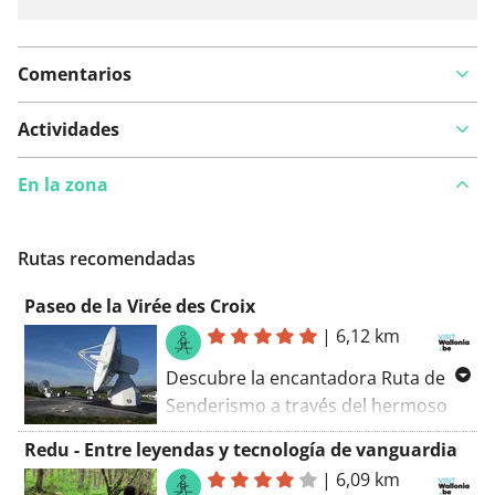
Comentarios
Actividades
En la zona
Rutas recomendadas
Paseo de la Virée des Croix
|
6,12 km
Descubre la encantadora Ruta de
Senderismo a través del hermoso
Bosque de St. Hubert, cerca del
Redu - Entre leyendas y tecnología de vanguardia
encantador Redu. Disfruta de la
|
6,09 km
tranquilidad y la naturaleza