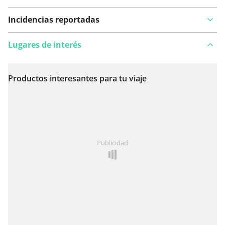
Incidencias reportadas
Lugares de interés
Productos interesantes para tu viaje
Ver en el mapa
¿Has notado algo en esta ruta?
Añadir un problema
Publicidad