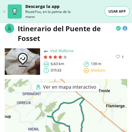
Descarga la app
USAR APP
RouteYou, en la palma de la
mano
Itinerario del Puente de
Fosset
Visit Wallonia
1
6,63 km
139 m
01h33
Medium
Ver en mapa interactivo