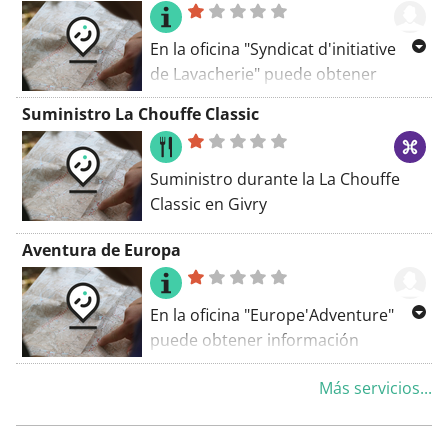
En la oficina "Syndicat d'initiative
de Lavacherie" puede obtener
información turística. Esta oficina se
Suministro La Chouffe Classic
encuentra en Sainte-Ode.
Suministro durante la La Chouffe
Classic en Givry
Aventura de Europa
En la oficina "Europe'Adventure"
puede obtener información
turística. Esta oficina está ubicada
Más servicios...
en Sainte-Ode.