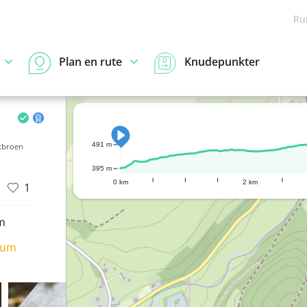
Ru
Plan en rute
Knudepunkter
491 m
etbroen
395 m
0 km
2 km
1
m
ium