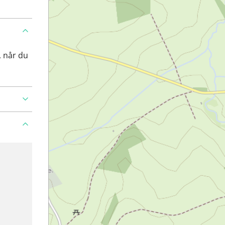
, når du
roblem