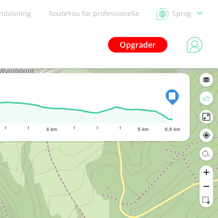
ndvisning
RouteYou for professionelle
Sprog
Opgrader
4 km
6 km
6,6 km