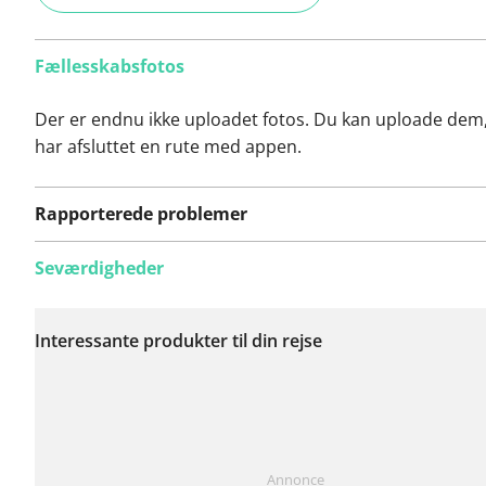
Fællesskabsfotos
Der er endnu ikke uploadet fotos. Du kan uploade dem
har afsluttet en rute med appen.
Rapporterede problemer
Seværdigheder
Der er endnu ikke
rapporteret nogen
Interessante produkter til din rejse
problemer på denne
rute.
Har du lagt mærke til noget på denne rute?
Tilføj et p
Annonce