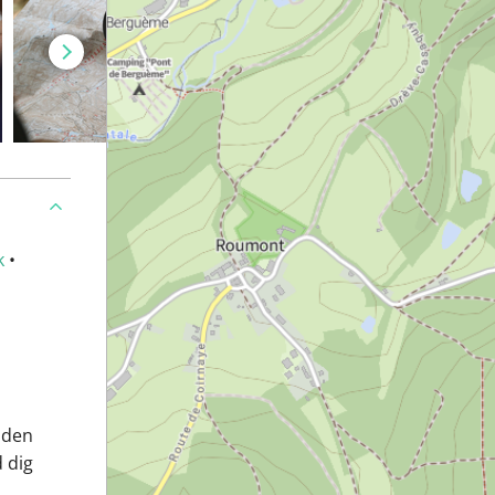
k
•
 den
 dig