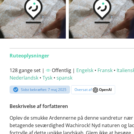
Ruteoplysninger
128 gange set |
Offentlig |
Engelsk
•
Fransk
•
Italiens
Nederlandsk
•
Tysk
•
spansk
Sidst bekræftet: 7 maj 2025
Oversat af
OpenAI
Beskrivelse af forfatteren
Oplev de smukke Ardennerne på denne vandretur nær
betagende seværdighed Wachirock! Nyd naturen og lad
fortrylle af dette unikke landskab. Glem ikke at besøge