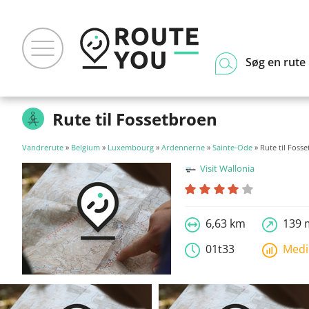
Søg en rute
Rute til Fossetbroen
Vandrerute
»
Belgium
»
Luxembourg
»
Ardennerne
»
Sainte-Ode
» Rute til Foss
Visit Wallonia
6,63 km
139 
01t33
Med