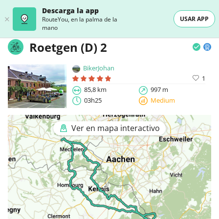
Descarga la app
USAR APP
RouteYou, en la palma de la
mano
Roetgen (D) 2
BikerJohan
1
85,8 km
997 m
03h25
Medium
Ver en mapa interactivo