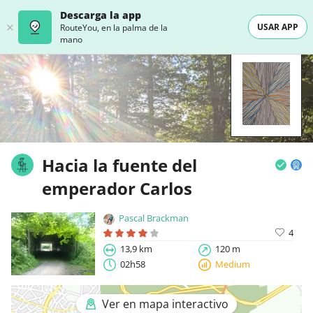
Descarga la app
USAR APP
RouteYou, en la palma de la
mano
Hacia la fuente del
emperador Carlos
Pascal Brackman
4
13,9 km
120 m
02h58
Medium
Ver en mapa interactivo