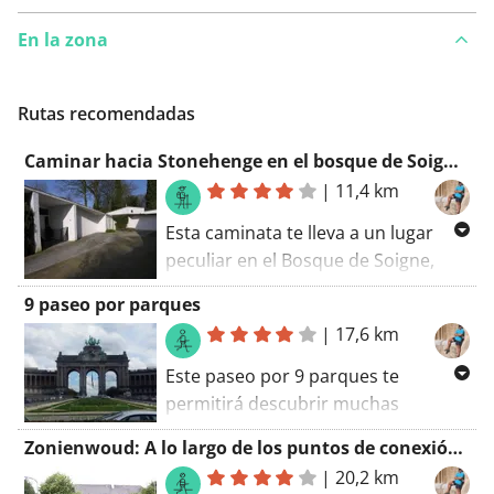
En la zona
Rutas recomendadas
Caminar hacia Stonehenge en el bosque de Soignes (frase más sabia)
|
11,4 km
Esta caminata te lleva a un lugar
peculiar en el Bosque de Soigne,
conocido como el Stonehenge del
9 paseo por parques
Bosque de Soigne. La verdad es algo
|
17,6 km
"más joven" que el verdadero
Stonehenge, pero eso no lo hace
Este paseo por 9 parques te
menos divertido de descubrir.
permitirá descubrir muchas
historias desconocidas de Bruselas.
Zonienwoud: A lo largo de los puntos de conexión más populares
Como la historia del resistente
|
20,2 km
Youra Livschitz
que fue asesinado