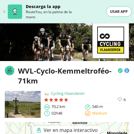
Descarga la app
USAR APP
RouteYou, en la palma de la
mano
WVL-Cyclo-Kemmeltroféo-
71km
Cycling Vlaanderen
6
70,2 km
540 m
02h48
Medium
Ver en mapa interactivo