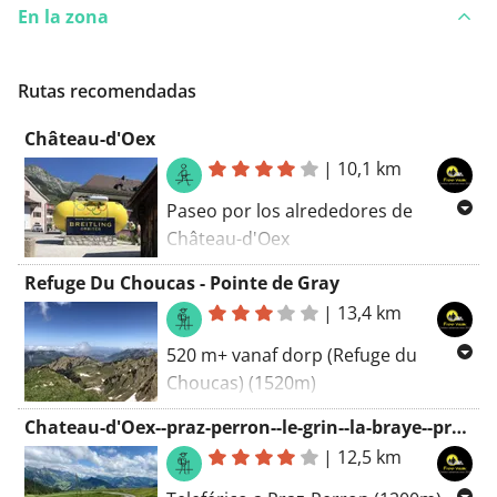
En la zona
Rutas recomendadas
Château-d'Oex
|
10,1 km
Paseo por los alrededores de
Château-d'Oex
¡Esta caminata familiar te lleva a
Refuge Du Choucas - Pointe de Gray
explorar Ramaclé y sus tesoros!
|
13,4 km
Descubre en el camino el famoso
520 m+ vanaf dorp (Refuge du
puente Turrian y un poco más
Choucas) (1520m)
adelante la cascada de Ramaclé.
vanaf hut:30min naar splitsing
Chateau-d'Oex--praz-perron--le-grin--la-braye--praz-perron--Chateau-d'Oex
(100m+)
|
12,5 km
Wandelen door de Choucas naar