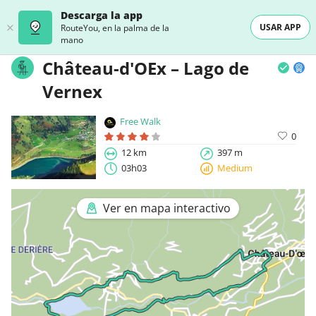
Descarga la app
USAR APP
RouteYou, en la palma de la
mano
Château-d'OEx – Lago de
Vernex
Free Walk
0
12 km
397 m
03h03
Medium
Ver en mapa interactivo