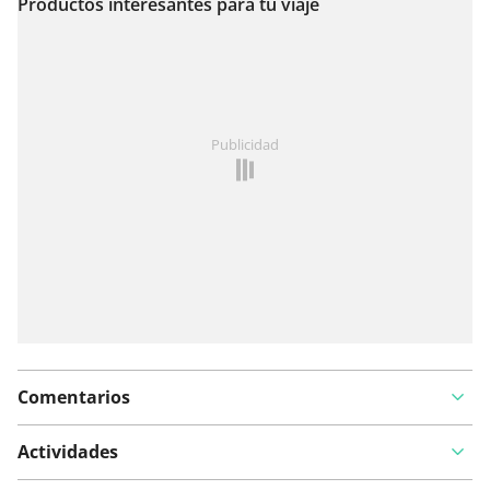
Productos interesantes para tu viaje
Ver en el mapa
¿Has notado algo en esta ruta?
Añadir un problema
Publicidad
Comentarios
Actividades