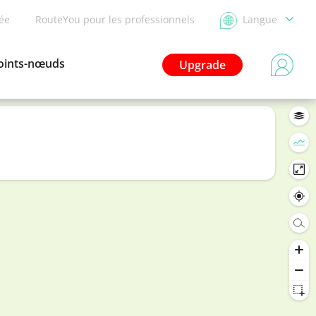
dée
RouteYou pour les professionnels
Langue
oints-nœuds
Upgrade