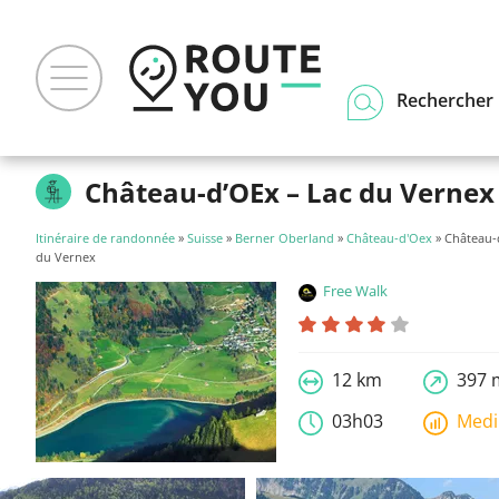
Rechercher u
Château-d’OEx – Lac du Vernex
Itinéraire de randonnée
»
Suisse
»
Berner Oberland
»
Château-d'Oex
» Château-
du Vernex
Free Walk
12 km
397 
03h03
Med