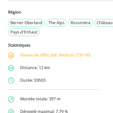
Région
Berner Oberland
The Alps
Rossinière
Château
Pays-d'Enhaut
Statistiques
Niveau de difficulté:
Medium (73/100)
Distance:
12 km
Durée:
03h03
Montée totale:
397 m
Dénivelé maximal:
7,79 %