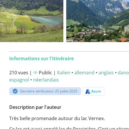
Informations sur l'itinéraire
210 vues |
Public |
Italien
•
allemand
•
anglais
•
dano
espagnol
•
néerlandais
Dernière vérification: 25 juillet 2025
Azure
Description par l'auteur
Très belle promenade autour du lac Vernex.