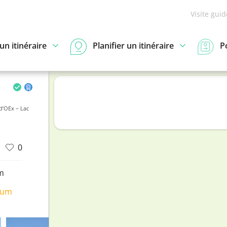
Visite gui
n itinéraire
Planifier un itinéraire
P
d’OEx – Lac
0
m
ium