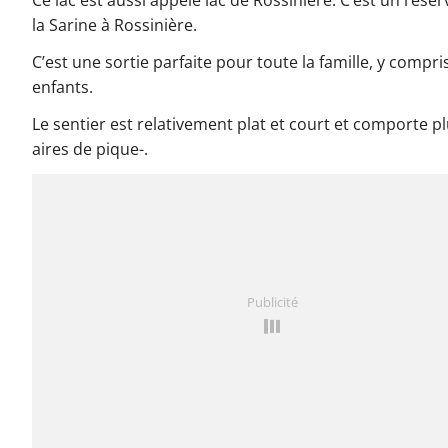
Ce lac est aussi appelé lac de Rossinière. C’est un réser
la Sarine à Rossinière.
C’est une sortie parfaite pour toute la famille, y compris
enfants.
Le sentier est relativement plat et court et comporte p
aires de pique-.
Publicité