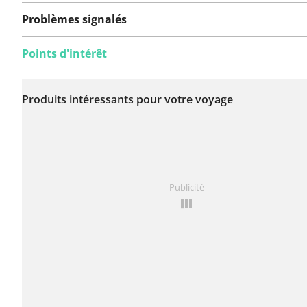
Problèmes signalés
Points d'intérêt
Aucun problème n'a
encore été signalé sur
Produits intéressants pour votre voyage
cet itinéraire.
Vous avez remarqué quelque chose sur cet itinéraire ?
Publicité
rapport