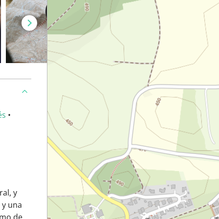
és
•
al, y
 y una
como de