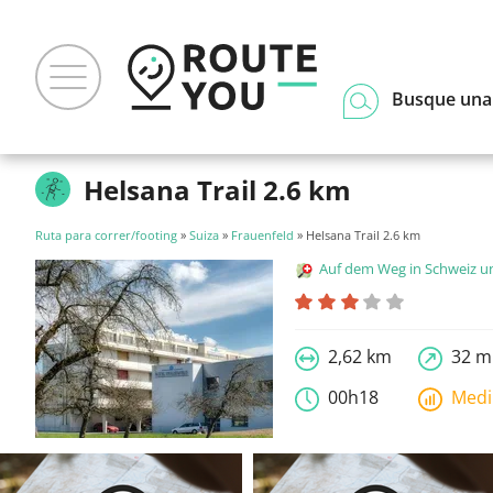
Busque una
Helsana Trail 2.6 km
Ruta para correr/footing
»
Suiza
»
Frauenfeld
» Helsana Trail 2.6 km
Auf dem Weg in Schweiz und Liecht
2,62 km
32 m
00h18
Med