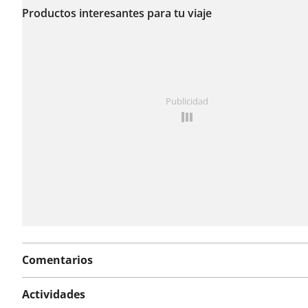
reportado incidencias
Productos interesantes para tu viaje
en esta ruta.
¿Has notado algo en esta ruta?
Añadir un problema
Publicidad
Comentarios
Actividades