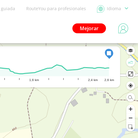
a guiada
RouteYou para profesionales
Idioma
Mejorar
1,6 km
2,4 km
2,6 km