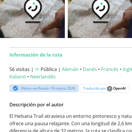
Información de la ruta
56 visitas |
Pública |
Alemán
•
Danés
•
Francés
•
Ingl
Italiano
•
Neerlandés
Último verificado: 19 marzo 2026
Traducido por
OpenAI
Descripción por el autor
El Helsana Trail atraviesa un entorno pintoresco y natur
ofrece una pausa relajante. Con una longitud de 2,6 km
diferencia de altura de 32 metros, la ruta se clasifica 