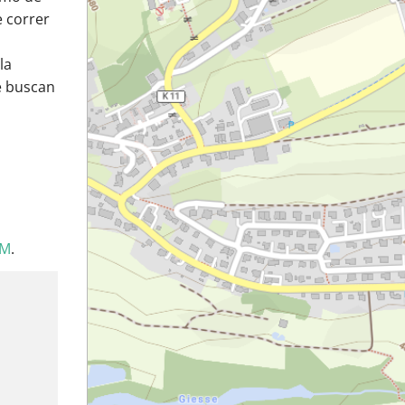
e correr
la
e buscan
SM
.