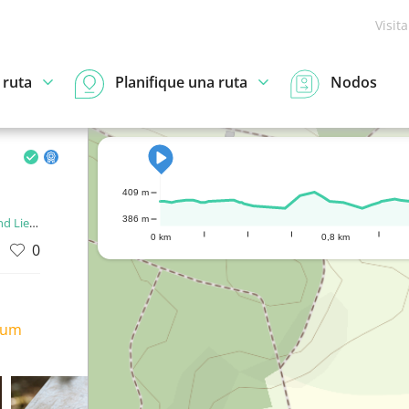
Visit
 ruta
Planifique una ruta
Nodos
409 m
386 m
enstein
0 km
0,8 km
0
ium