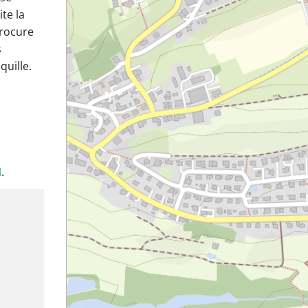
te la
procure
s
uille.
M
.