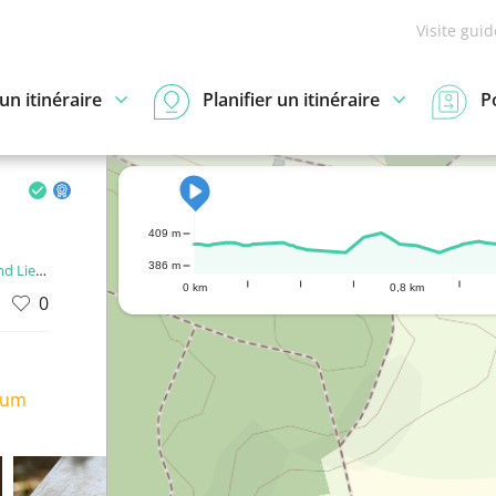
Visite gui
n itinéraire
Planifier un itinéraire
P
409 m
386 m
enstein
0 km
0,8 km
0
ium