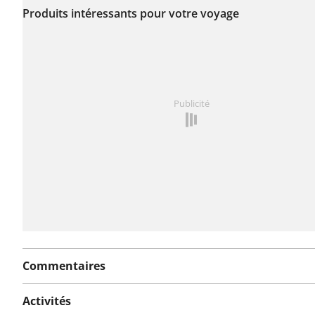
encore été signalé sur
Produits intéressants pour votre voyage
cet itinéraire.
Vous avez remarqué quelque chose sur cet itinéraire ?
Publicité
rapport
Commentaires
Activités