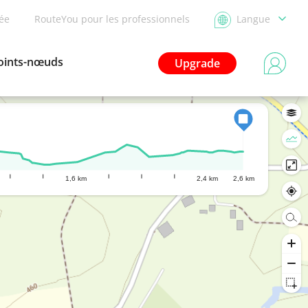
dée
RouteYou pour les professionnels
Langue
oints-nœuds
Upgrade
1,6 km
2,4 km
2,6 km