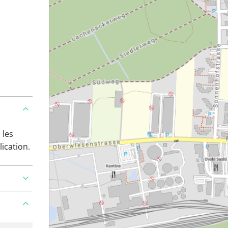
 les
lication.