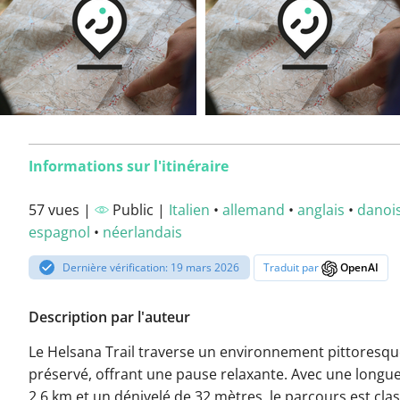
Informations sur l'itinéraire
57 vues |
Public |
Italien
•
allemand
•
anglais
•
danoi
espagnol
•
néerlandais
Dernière vérification: 19 mars 2026
Traduit par
OpenAI
Description par l'auteur
Le Helsana Trail traverse un environnement pittoresqu
préservé, offrant une pause relaxante. Avec une longu
2,6 km et un dénivelé de 32 mètres, le parcours est cla