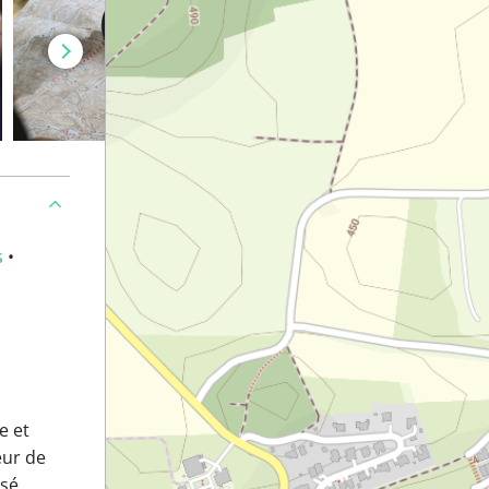
s
•
e et
eur de
ssé