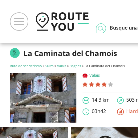
Busque una
La Caminata del Chamois
Ruta de senderismo
»
Suiza
»
Valais
»
Bagnes
» La Caminata del Chamois
Valais
14,3 km
503 
03h42
Har