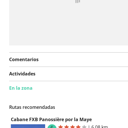
Comentarios
Actividades
En la zona
Rutas recomendadas
Cabane FXB Panossière por la Maye
|
6,08 km