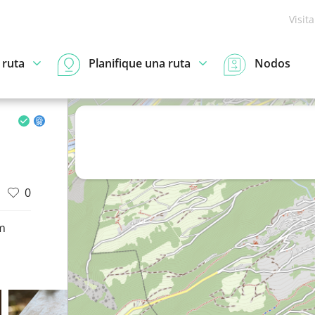
Visit
 ruta
Planifique una ruta
Nodos
0
m
d