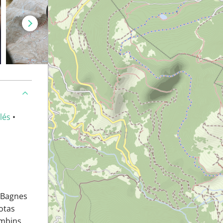
lés
•
e Bagnes
otas
mbins.