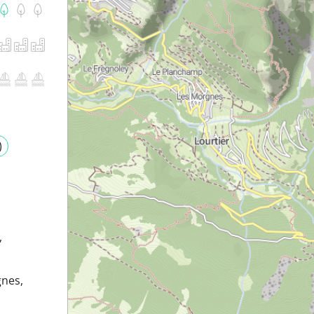
)
,
gnes,