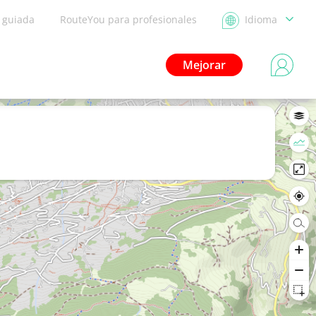
a guiada
RouteYou para profesionales
Idioma
Mejorar