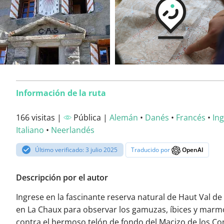
Información de la ruta
166 visitas |
Pública |
Alemán
•
Danés
•
Francés
•
Ing
Italiano
•
Neerlandés
Último verificado: 3 julio 2025
Traducido por
OpenAI
Descripción por el autor
Ingrese en la fascinante reserva natural de Haut Val d
en La Chaux para observar los gamuzas, íbices y marm
contra el hermoso telón de fondo del Macizo de los Co