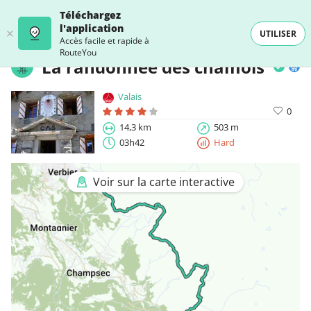
Téléchargez
l'application
UTILISER
Accès facile et rapide à
RouteYou
La randonnée des chamois
Valais
0
14,3 km
503 m
03h42
Hard
Voir sur la carte interactive